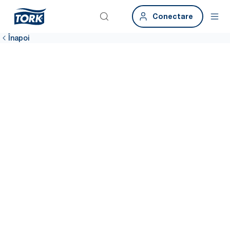
Conectare
Înapoi
Un singur
sistem, nevoi
multiple cu