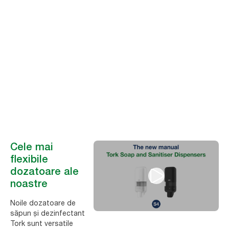
privire la igiena
mâinilor
Dozatoare manuale de săpun și dezinfectant Tork – o singură
soluție pentru întreaga unitate
Cele mai
flexibile
dozatoare ale
noastre
Noile dozatoare de
săpun și dezinfectant
Tork sunt versatile