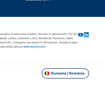
oduselor și serviciilor noastre. Vindem în aproximativ 150 de
plast, Libero, Libresse, Lotus, Modibodi, Nosotras, Saba,
arde EUR). Compania are sediul în Stockholm, Suedia și este
ții puteți afla pe
www.essity.com
Romania | România