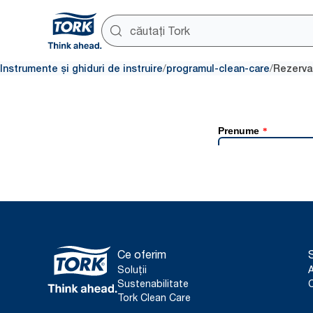
/
/
Instrumente și ghiduri de instruire
programul-clean-care
Rezervar
Ce oferim
S
Soluții
Sustenabilitate
C
Tork Clean Care