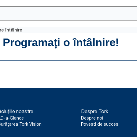
e întâlnire
oluțiile noastre
Despre Tork
AD-a-Glance
Despre noi
urățarea Tork Vision
Povești de succes