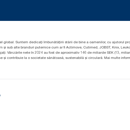
el global. Suntem dedicați îmbunătățirii stării de bine a oamenilor, cu ajutorul pr
um și sub alte branduri puternice cum ar fi Actimove, Cutimed, JOBST, Knix, Leuko
ți. Vânzările nete în 2024 au fost de aproximativ 146 de miliarde SEK (13, mili
 și contribuie la o societate sănătoasă, sustenabilă și circulară. Mai multe informa
e