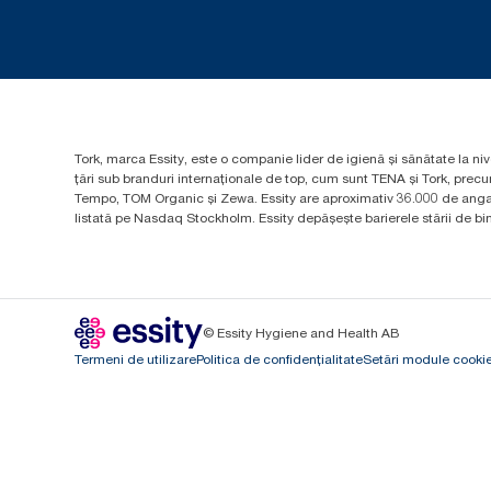
Tork, marca Essity, este o companie lider de igienă și sănătate la niv
țări sub branduri internaționale de top, cum sunt TENA și Tork, prec
Tempo, TOM Organic și Zewa. Essity are aproximativ 36.000 de angaja
listată pe Nasdaq Stockholm. Essity depășește barierele stării de bine
© Essity Hygiene and Health AB
Termeni de utilizare
Politica de confidențialitate
Setări module cooki