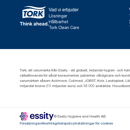
Vad vi erbjuder
Lösningar
Hållbarhet
Tork Clean Care
Tork, ett varumärke från Essity - ett globalt, ledande hygien- och häl
välbefinnande för såväl konsumenter, patienter, vårdgivare och kund
varumärken såsom Actimove, Cutimed, JOBST, Knix, Leukoplast, Lib
miljarder kronor (13 miljarder euro) och 36 000 anställda. Huvudkon
© Essity Hygiene and Health AB
Försäljningsvillkor
Integritetspolicy
Inställningar för cookies