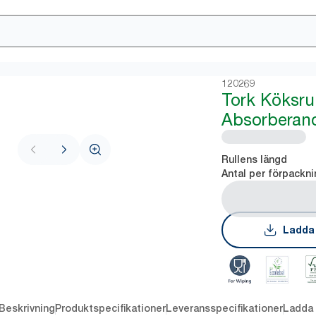
120269
Tork Köksrul
Absorberand
Rullens längd
Antal per förpackni
Ladda
Beskrivning
Produktspecifikationer
Leveransspecifikationer
Ladda 