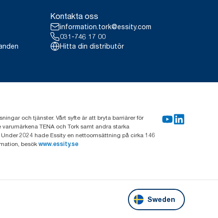
Kontakta oss
information.tork@essity.com
031-746 17 00
landen
Hitta din distributör
gar och tjänster. Vårt syfte är att bryta barriärer för
nde varumärkena TENA och Tork samt andra starka
 Under 2024 hade Essity en nettoomsättning på cirka 146
rmation, besök
www.essity.se
Sweden