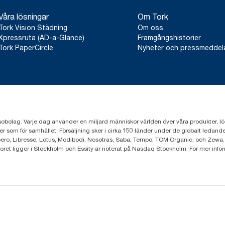
Våra lösningar
Om Tork
Tork Vision Städning
Om oss
Xpressruta (AD-a-Glance)
Framgångshistorier
Tork PaperCircle
Nyheter och pressmedde
sobolag. Varje dag använder en miljard människor världen över våra produkter, lösnin
er som för samhället. Försäljning sker i cirka 150 länder under de globalt leda
ero, Libresse, Lotus, Modibodi, Nosotras, Saba, Tempo, TOM Organic, och Zewa.
toret ligger i Stockholm och Essity är noterat på Nasdaq Stockholm. För mer info