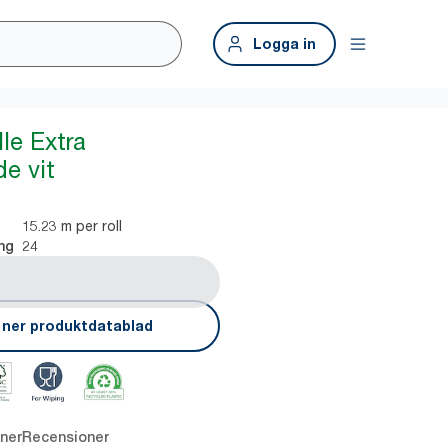
Logga in
le Extra
e vit
15.23 m per roll
24
ng
 ner produktdatablad
ner
Recensioner