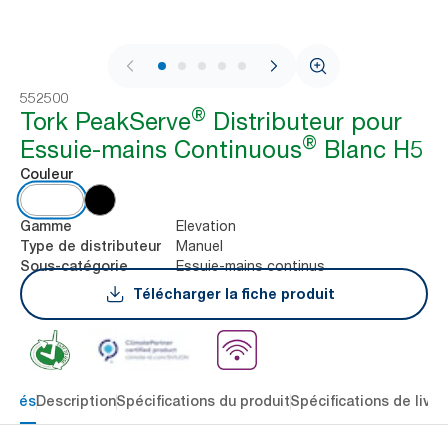
1 / 11
552500
®
Tork PeakServe
Distributeur pour
®
Essuie-mains Continuous
Blanc H5
Couleur
Elevation
Gamme
Manuel
Type de distributeur
Essuie-mains continus
Sous-catégorie
Télécharger la fiche produit
 clés
Description
Spécifications du produit
Spécifications de livra