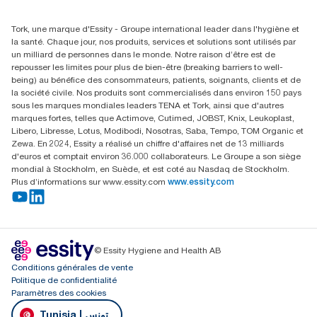
+216 71 11 60 00
SANCELLA S.A. Siege Social
Tork, une marque d'Essity - Groupe international leader dans l'hygiène et
52 Rue 8601 ZI CHARGUIA 1
la santé. Chaque jour, nos produits, services et solutions sont utilisés par
BP194.Tunis, Tunisie
un milliard de personnes dans le monde. Notre raison d’être est de
repousser les limites pour plus de bien-être (breaking barriers to well-
being) au bénéfice des consommateurs, patients, soignants, clients et de
la société civile. Nos produits sont commercialisés dans environ 150 pays
sous les marques mondiales leaders TENA et Tork, ainsi que d'autres
marques fortes, telles que Actimove, Cutimed, JOBST, Knix, Leukoplast,
Libero, Libresse, Lotus, Modibodi, Nosotras, Saba, Tempo, TOM Organic et
Zewa. En 2024, Essity a réalisé un chiffre d'affaires net de 13 milliards
d'euros et comptait environ 36.000 collaborateurs. Le Groupe a son siège
mondial à Stockholm, en Suède, et est coté au Nasdaq de Stockholm.
Plus d’informations sur www.essity.com
www.essity.com
© Essity Hygiene and Health AB
Conditions générales de vente
Politique de confidentialité
Paramètres des cookies
Tunisia | تونس