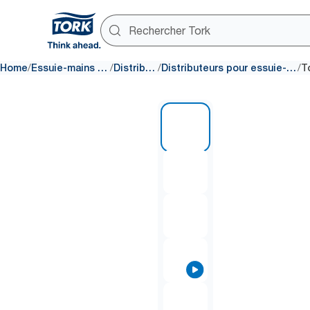
/
/
/
/
Home
Essuie-mains en papier
Distributeurs
Distributeurs pour essuie-mains rouleau
1 of 10