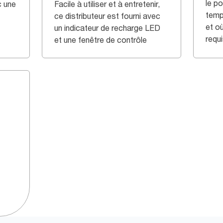
le p
c une
Facile à utiliser et à entretenir,
temps
ce distributeur est fourni avec
et où
un indicateur de recharge LED
requ
et une fenêtre de contrôle