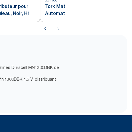
551100
5
ributeur pour
Tork Matic® Distributeur
eau, Noir, H1
Automatique d’Essuie-Mains
Rouleau Blanc H1
lcalines Duracell MN1300DBK de
l MN1300DBK 1,5 V, distribuant