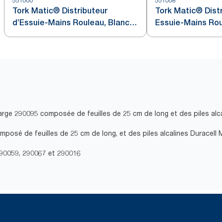
551000
551008
Tork Matic® Distributeur
Tork Matic® Dist
d’Essuie-Mains Rouleau, Blanc,
Essuie-Mains Roul
H1
echarge 290095 composée de feuilles de 25 cm de long et des piles a
composé de feuilles de 25 cm de long, et des piles alcalines Duracel
 290059, 290067 et 290016