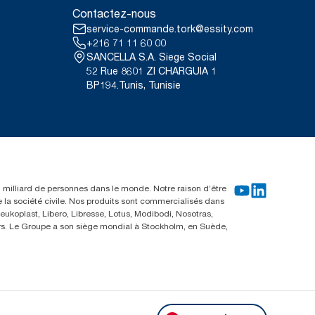
Contactez-nous
service-commande.tork@essity.com
+216 71 11 60 00
SANCELLA S.A. Siege Social
52 Rue 8601 ZI CHARGUIA 1
BP194.Tunis, Tunisie
un milliard de personnes dans le monde. Notre raison d’être
e la société civile. Nos produits sont commercialisés dans
ukoplast, Libero, Libresse, Lotus, Modibodi, Nosotras,
eurs. Le Groupe a son siège mondial à Stockholm, en Suède,