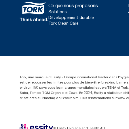
Ce que nous proposons
Solutions
Développement durable
Tork Clean Care
Tork, une marque d'Essity - Groupe international leader dans l'hygièn
est de repousser les limites pour plus de bien-être (breaking barrie
environ 150 pays sous les marques mondiales leaders TENA et Tork, a
Saba, Tempo, TOM Organic et Zewa. En 2024, Essity a réalisé un chif
et est coté au Nasdaq de Stockholm. Plus d’informations sur www.e
© Essity Hygiene and Health AB