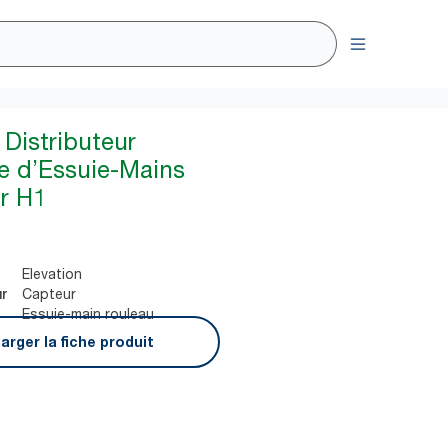
Distributeur
e d’Essuie-Mains
r H1
Elevation
Capteur
ur
Essuie-main rouleau
arger la fiche produit