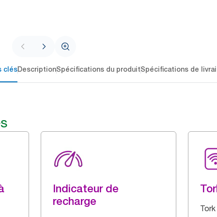
 clés
Description
Spécifications du produit
Spécifications de livra
és
à
Indicateur de
Tor
recharge
Tork