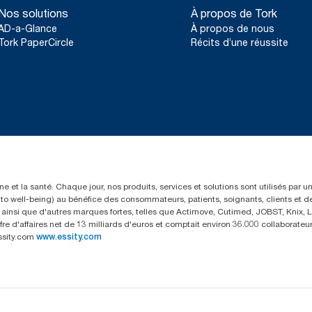
Nos solutions
À propos de Tork
AD-a-Glance
À propos de nous
Tork PaperCircle
Récits d’une réussite
e et la santé. Chaque jour, nos produits, services et solutions sont utilisés par 
rs to well-being) au bénéfice des consommateurs, patients, soignants, clients et d
insi que d'autres marques fortes, telles que Actimove, Cutimed, JOBST, Knix, Le
fre d'affaires net de 13 milliards d'euros et comptait environ 36.000 collaborat
ssity.com
www.essity.com