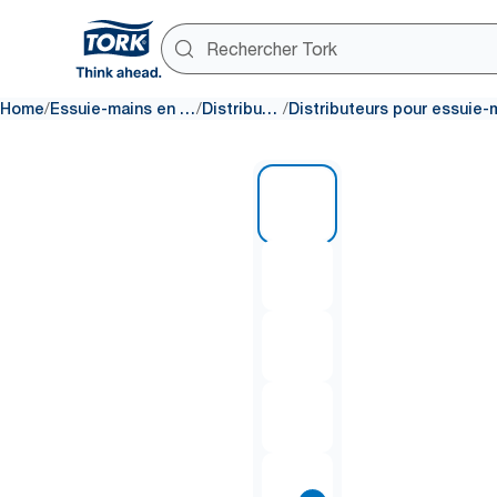
/
/
/
Home
Essuie-mains en papier
Distributeurs
1 of 11