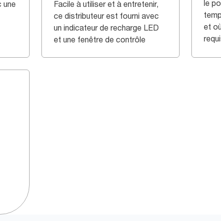
le p
c une
Facile à utiliser et à entretenir,
temps
ce distributeur est fourni avec
et où
un indicateur de recharge LED
requ
et une fenêtre de contrôle