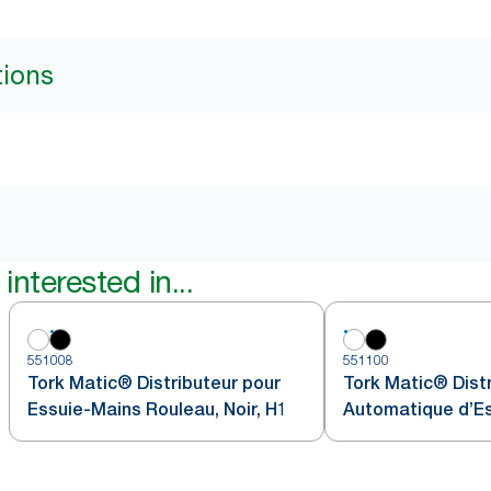
tions
interested in...
551008
551100
Tork Matic® Distributeur pour
Tork Matic® Dist
Essuie-Mains Rouleau, Noir, H1
Automatique d’E
Rouleau Blanc H1