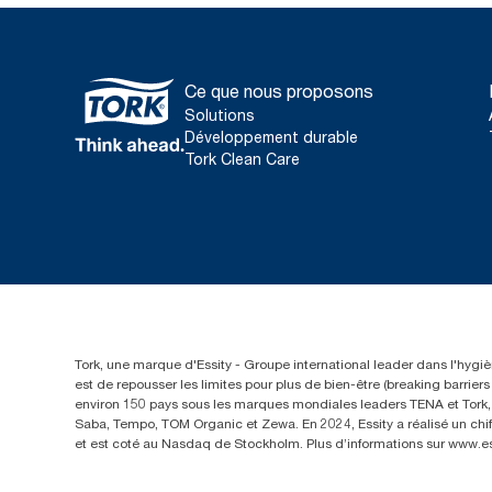
Ce que nous proposons
Solutions
Développement durable
Tork Clean Care
Tork, une marque d'Essity - Groupe international leader dans l'hygièn
est de repousser les limites pour plus de bien-être (breaking barrie
environ 150 pays sous les marques mondiales leaders TENA et Tork, a
Saba, Tempo, TOM Organic et Zewa. En 2024, Essity a réalisé un chif
et est coté au Nasdaq de Stockholm. Plus d’informations sur www.e