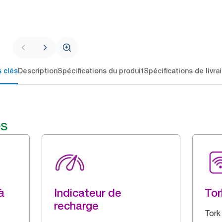
 clés
Description
Spécifications du produit
Spécifications de livra
és
à
Indicateur de
Tor
recharge
Tork