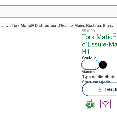
/
Distributeurs pour essuie-mains rouleau
Tork Matic® Distributeur d’Essuie-Mains Rouleau, Blanc, H1
551000
®
Tork Matic
d’Essuie-Ma
H1
Couleur
Gamme
Type de distribute
Sous-catégorie
Téléch