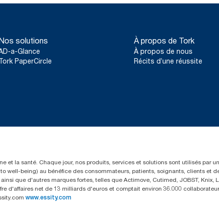
Nos solutions
À propos de Tork
AD-a-Glance
À propos de nous
Tork PaperCircle
Récits d’une réussite
e et la santé. Chaque jour, nos produits, services et solutions sont utilisés par 
rs to well-being) au bénéfice des consommateurs, patients, soignants, clients et d
insi que d'autres marques fortes, telles que Actimove, Cutimed, JOBST, Knix, Le
fre d'affaires net de 13 milliards d'euros et comptait environ 36.000 collaborat
ssity.com
www.essity.com