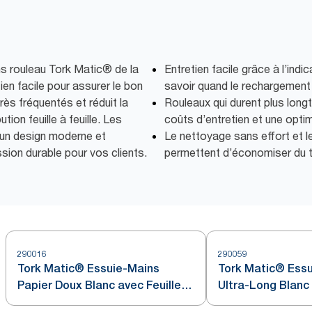
ns rouleau Tork Matic® de la
Entretien facile grâce à l’ind
en facile pour assurer le bon
savoir quand le rechargement
ès fréquentés et réduit la
Rouleaux qui durent plus lon
ion feuille à feuille. Les
coûts d’entretien et une optim
t un design moderne et
Le nettoyage sans effort et l
ssion durable pour vos clients.
permettent d’économiser du
290016
290059
Tork Matic® Essuie-Mains
Tork Matic® Essu
Papier Doux Blanc avec Feuille
Ultra-Long Blanc
Bleue H1