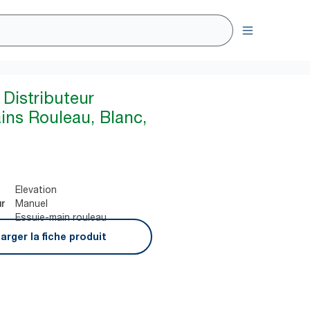
Distributeur
ins Rouleau, Blanc,
Elevation
Manuel
ur
Essuie-main rouleau
arger la fiche produit