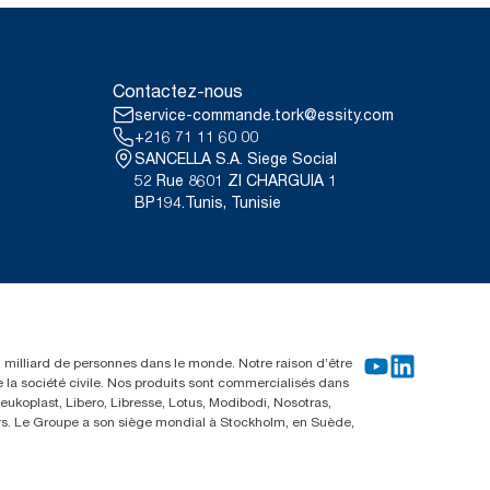
Contactez-nous
service-commande.tork@essity.com
+216 71 11 60 00
SANCELLA S.A. Siege Social
52 Rue 8601 ZI CHARGUIA 1
BP194.Tunis, Tunisie
un milliard de personnes dans le monde. Notre raison d’être
e la société civile. Nos produits sont commercialisés dans
ukoplast, Libero, Libresse, Lotus, Modibodi, Nosotras,
eurs. Le Groupe a son siège mondial à Stockholm, en Suède,