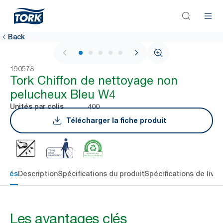
Back
1 / 5
190578
Tork Chiffon de nettoyage non
pelucheux Bleu W4
400
Unités par colis
Télécharger la fiche produit
 clés
Description
Spécifications du produit
Spécifications de livra
Les avantages clés