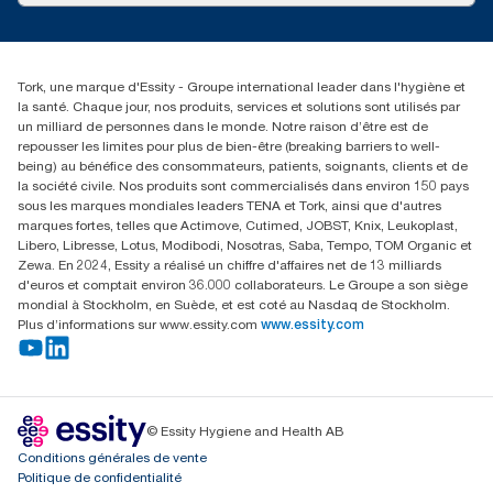
service-commande.tork@essity.com
+216 71 11 60 00
SANCELLA S.A. Siege Social
Tork, une marque d'Essity - Groupe international leader dans l'hygiène et
52 Rue 8601 ZI CHARGUIA 1
la santé. Chaque jour, nos produits, services et solutions sont utilisés par
BP194.Tunis, Tunisie
un milliard de personnes dans le monde. Notre raison d’être est de
repousser les limites pour plus de bien-être (breaking barriers to well-
being) au bénéfice des consommateurs, patients, soignants, clients et de
la société civile. Nos produits sont commercialisés dans environ 150 pays
sous les marques mondiales leaders TENA et Tork, ainsi que d'autres
marques fortes, telles que Actimove, Cutimed, JOBST, Knix, Leukoplast,
Libero, Libresse, Lotus, Modibodi, Nosotras, Saba, Tempo, TOM Organic et
Zewa. En 2024, Essity a réalisé un chiffre d'affaires net de 13 milliards
d'euros et comptait environ 36.000 collaborateurs. Le Groupe a son siège
mondial à Stockholm, en Suède, et est coté au Nasdaq de Stockholm.
Plus d’informations sur www.essity.com
www.essity.com
© Essity Hygiene and Health AB
Conditions générales de vente
Politique de confidentialité