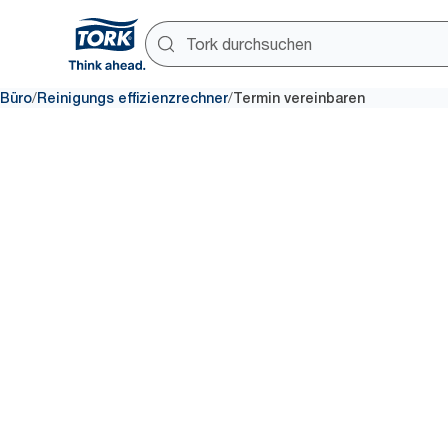
/
/
Büro
Reinigungs effizienzrechner
Termin vereinbaren
Termin
Erfahren Sie, wie Tork die Rein
Ihre Daten ein, und einer unser