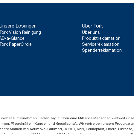
Unsere Lösungen
Über Tork
Tork Vision Reinigung
Über uns
AD-a-Glance
Produktreklamation
Tork PaperCircle
Servicereklamation
Spenderreklamation
Gesundheitsunternehmen. Jeden Tag nutzen eine Milliarde Menschen weltweit uns
innen, Pflegekräften, Kunden und Gesellschaft. Wir vertreiben unsere Produkte 
annte Marken wie Actimove, Cutimed, JOBST, Knix, Leukoplast, Libero, Libresse