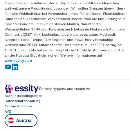
Gesundheitsunternehmen. Jeden Tag nutzen eine Milliarde Menschen
Am Europlatz 2
weltweit unsere Produkte und Lösungen. Wir wollen Grenzen überwinden -
1120 Wien
für mehr Wohlbefinden bei Verbraucher*innen, Patient*innen, Pflegekräften,
Mo-Do 8:00-16:30 | Fr 8:00-15:00
Kunden und Gesellschaft. Wir vertreiben unsere Produkte und Lösungen in
GLN: 9011111000026
rund 150 Ländern unter vielen starken Marken, darunter die
Weltmarktführer TENA und Tork, aber auch bekannte Marken wie Actimove,
Cutimed, JOBST, Knix, Leukoplast, Libero, Libresse, Lotus, Modibodi,
Nosotras, Saba, Tempo, TOM Organic, und Zewa. Essity beschäftigt
weltweit rund 36.000 Mitarbeitende. Der Umsatz im Jahr 2024 betrug ca.
13 Mrd. Euro. Essity hat seinen Hauptsitz in Stockholm (Schweden) und ist
an der Nasdaq Stockholm notiert. Weitere Informationen auf
www.essity.com
© Essity Hygiene and Health AB
Nutzungsbedingungen
Datenschutzerklärung
Cookie Richtlinie
AVB
Austria