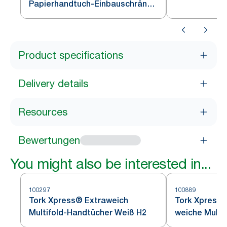
Papierhandtuch-Einbauschränke
Edelstahl H2
Weiß H2
Product specifications
Delivery details
Resources
Bewertungen
You might also be interested in...
100297
100889
Tork Xpress® Extraweich
Tork Xpress®
Multifold-Handtücher Weiß H2
weiche Multif
Papierhandtü