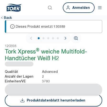
Anmelden
Back
Dieses Produkt ersetzt
130289
1 / 7
120398
®
Tork Xpress
weiche Multifold-
Handtücher Weiß H2
Advanced
Qualität
2
Anzahl der Lagen
3780
Einheiten/VE
Produktdatenblatt herunterladen