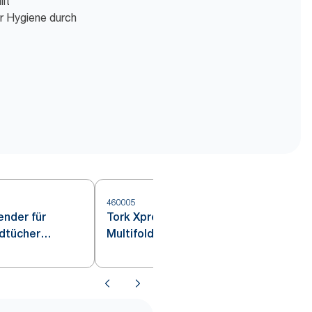
lt
r Hygiene durch
460005
nder für
Tork Xpress® Tischspender für
5
ndtücher
Multifold-Handtücher Edelstahl
H2