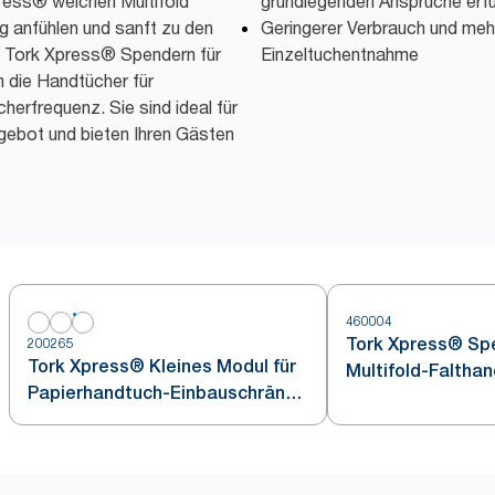
ress® weichen Multifold
grundlegenden Ansprüche erfül
g anfühlen und sanft zu den
Geringerer Verbrauch und meh
t Tork Xpress® Spendern für
Einzeltuchentnahme
h die Handtücher für
erfrequenz. Sie sind ideal für
ebot und bieten Ihren Gästen
460004
Tork Xpress® Spe
200265
Tork Xpress® Kleines Modul für
Multifold-Faltha
Papierhandtuch-Einbauschränke
Edelstahl H2
Weiß H2