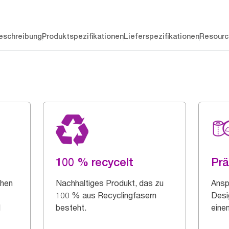
eschreibung
Produktspezifikationen
Lieferspezifikationen
Resourc
100 % recycelt
Pr
chen
Nachhaltiges Produkt, das zu
Ansp
100 % aus Recyclingfasern
Desi
d
besteht.
eine