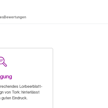
es
Bewertungen
ägung
rechendes Lorbeerblatt-
gn von Tork: hinterlässt
n guten Eindruck.