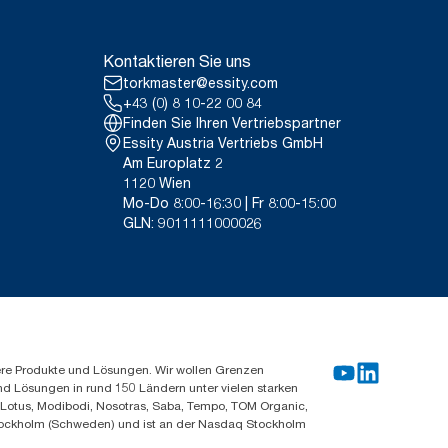
igen Kontakt mit
h) verkauft oder geliehen werden.
9VIUDN.
sortiment nach Verwendungszweck
Kontaktieren Sie uns
lysen (LCA), die alle
0888, 100889 und 120454
torkmaster@essity.com
n. Da es sich bei diesen Daten
+43 (0) 8 10-22 00 84
-Berichterstattung für spezielle
Finden Sie Ihren Vertriebspartner
Essity Austria Vertriebs GmbH
n CO2-Fußabdruck aller Tork
Am Europlatz 2
ugs von Strom aus erneuerbaren
1120 Wien
se verifiziert und bestätigt ist.
Mo-Do 8:00-16:30 | Fr 8:00-15:00
von externen Stellen geprüften
GLN: 9011111000026
ere Produkte und Lösungen. Wir wollen Grenzen
und Lösungen in rund 150 Ländern unter vielen starken
, Lotus, Modibodi, Nosotras, Saba, Tempo, TOM Organic,
n Stockholm (Schweden) und ist an der Nasdaq Stockholm