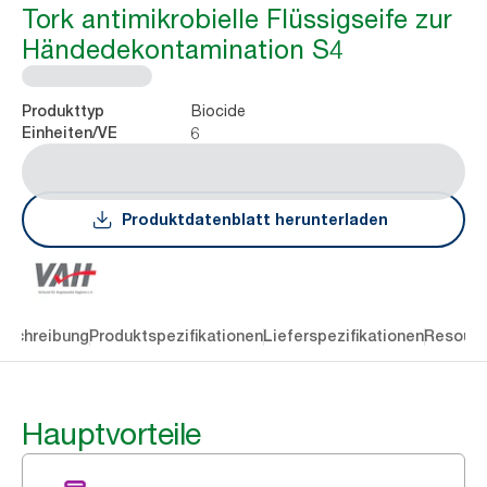
Tork antimikrobielle Flüssigseife zur
Händedekontamination S4
Biocide
Produkttyp
6
Einheiten/VE
Produktdatenblatt herunterladen
eschreibung
Produktspezifikationen
Lieferspezifikationen
Resourc
Hauptvorteile