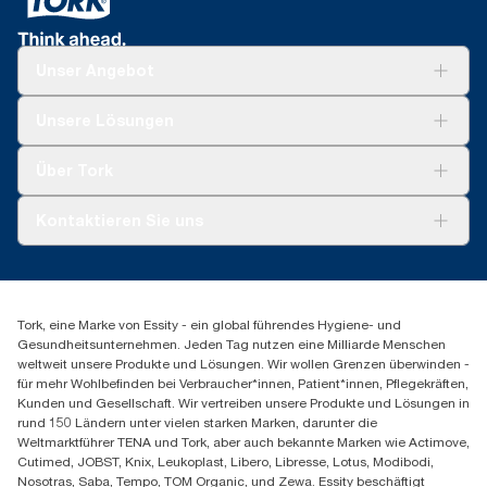
Unser Angebot
Lösungen
Unsere Lösungen
Nachhaltigkeit
Tork Clean Care
Tork Vision Reinigung
Über Tork
AD-a-Glance
Tork PaperCircle
Über uns
Kontaktieren Sie uns
Produktreklamation
Servicereklamation
torkmaster@essity.com
Spenderreklamation
+43 (0) 8 10-22 00 84
Finden Sie Ihren Vertriebspartner
Tork, eine Marke von Essity - ein global führendes Hygiene- und
Essity Austria Vertriebs GmbH
Gesundheitsunternehmen. Jeden Tag nutzen eine Milliarde Menschen
Am Europlatz 2
weltweit unsere Produkte und Lösungen. Wir wollen Grenzen überwinden -
1120 Wien
für mehr Wohlbefinden bei Verbraucher*innen, Patient*innen, Pflegekräften,
Mo-Do 8:00-16:30 | Fr 8:00-15:00
Kunden und Gesellschaft. Wir vertreiben unsere Produkte und Lösungen in
GLN: 9011111000026
rund 150 Ländern unter vielen starken Marken, darunter die
Weltmarktführer TENA und Tork, aber auch bekannte Marken wie Actimove,
Cutimed, JOBST, Knix, Leukoplast, Libero, Libresse, Lotus, Modibodi,
Nosotras, Saba, Tempo, TOM Organic, und Zewa. Essity beschäftigt