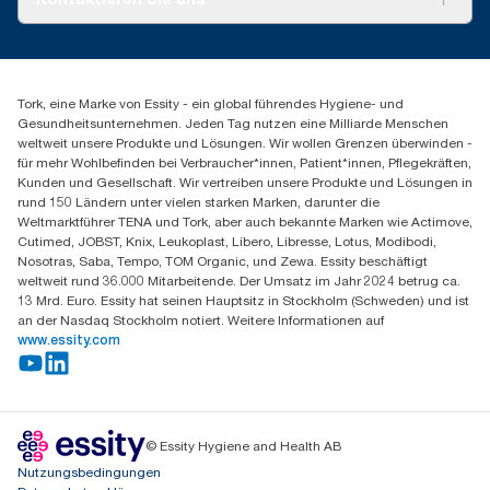
Produktreklamation
Servicereklamation
torkmaster@essity.com
Spenderreklamation
+43 (0) 8 10-22 00 84
Finden Sie Ihren Vertriebspartner
Tork, eine Marke von Essity - ein global führendes Hygiene- und
Essity Austria Vertriebs GmbH
Gesundheitsunternehmen. Jeden Tag nutzen eine Milliarde Menschen
Am Europlatz 2
weltweit unsere Produkte und Lösungen. Wir wollen Grenzen überwinden -
1120 Wien
für mehr Wohlbefinden bei Verbraucher*innen, Patient*innen, Pflegekräften,
Mo-Do 8:00-16:30 | Fr 8:00-15:00
Kunden und Gesellschaft. Wir vertreiben unsere Produkte und Lösungen in
GLN: 9011111000026
rund 150 Ländern unter vielen starken Marken, darunter die
Weltmarktführer TENA und Tork, aber auch bekannte Marken wie Actimove,
Cutimed, JOBST, Knix, Leukoplast, Libero, Libresse, Lotus, Modibodi,
Nosotras, Saba, Tempo, TOM Organic, und Zewa. Essity beschäftigt
weltweit rund 36.000 Mitarbeitende. Der Umsatz im Jahr 2024 betrug ca.
13 Mrd. Euro. Essity hat seinen Hauptsitz in Stockholm (Schweden) und ist
an der Nasdaq Stockholm notiert. Weitere Informationen auf
www.essity.com
© Essity Hygiene and Health AB
Nutzungsbedingungen