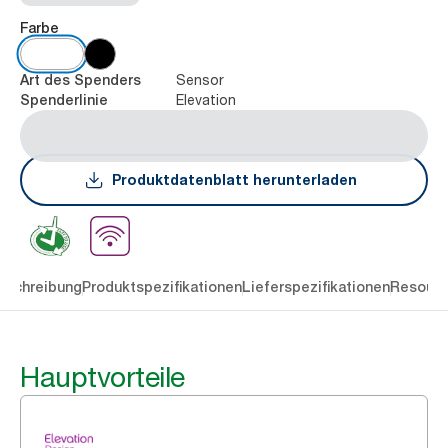
Farbe
Sensor
Art des Spenders
Elevation
Spenderlinie
Produktdatenblatt herunterladen
eschreibung
Produktspezifikationen
Lieferspezifikationen
Resourc
Hauptvorteile