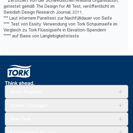
** Zertifiziert von der Schwedischen Rheuma Organisation,
getestet gemäß The Design for All Test, veröffentlicht im
Swedish Design Research Journal, 2011.
*** Laut internem Paneltest zur Nachfülldauer von Seife
**** Test von Essity: Verwendung von Tork Schaumseife im
Vergleich zu Tork Flüssigseife in Elevation-Spendern
***** auf Basis von Langlebigkeitstests
Unser Angebot
Lösungen
Unsere Lösungen
Nachhaltigkeit
Tork Clean Care
Tork Vision Reinigung
Über Tork
AD-a-Glance
Tork PaperCircle
Über uns
Kontaktieren Sie uns