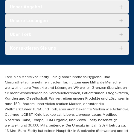
Unser Angebot
Lösungen
Unsere Lösungen
Nachhaltigkeit
Tork Clean Care
Tork Vision Reinigung
Über Tork
AD-a-Glance
Tork PaperCircle
Über uns
Kontaktieren Sie uns
Produktreklamation
Servicereklamation
torkmaster@essity.com
Spenderreklamation
+43 (0) 8 10-22 00 84
Finden Sie Ihren Vertriebspartner
Tork, eine Marke von Essity - ein global führendes Hygiene- und
Essity Austria Vertriebs GmbH
Gesundheitsunternehmen. Jeden Tag nutzen eine Milliarde Menschen
Am Europlatz 2
weltweit unsere Produkte und Lösungen. Wir wollen Grenzen überwinden -
1120 Wien
für mehr Wohlbefinden bei Verbraucher*innen, Patient*innen, Pflegekräften,
Mo-Do 8:00-16:30 | Fr 8:00-15:00
Kunden und Gesellschaft. Wir vertreiben unsere Produkte und Lösungen in
GLN: 9011111000026
rund 150 Ländern unter vielen starken Marken, darunter die
Weltmarktführer TENA und Tork, aber auch bekannte Marken wie Actimove,
Cutimed, JOBST, Knix, Leukoplast, Libero, Libresse, Lotus, Modibodi,
Nosotras, Saba, Tempo, TOM Organic, und Zewa. Essity beschäftigt
weltweit rund 36.000 Mitarbeitende. Der Umsatz im Jahr 2024 betrug ca.
13 Mrd. Euro. Essity hat seinen Hauptsitz in Stockholm (Schweden) und ist