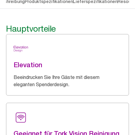
eschreibung
Produktspezifikationen
Lieferspezifikationen
Resourc
Hauptvorteile
Elevation
Beeindrucken Sie Ihre Gäste mit diesem
eleganten Spenderdesign.
Geeignet für Tork Vision Reinigung