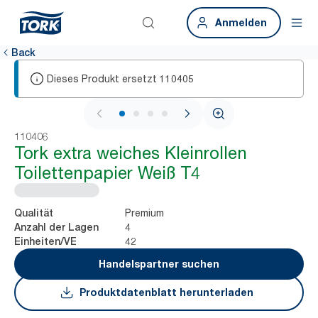
Anmelden
Back
Dieses Produkt ersetzt
110405
1 / 4
110406
Tork extra weiches Kleinrollen
Toilettenpapier Weiß T4
Premium
Qualität
4
Anzahl der Lagen
42
Einheiten/VE
Handelspartner suchen
Produktdatenblatt herunterladen