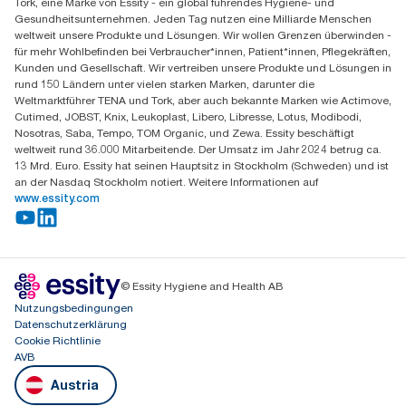
Tork, eine Marke von Essity - ein global führendes Hygiene- und
Essity Austria Vertriebs GmbH
Gesundheitsunternehmen. Jeden Tag nutzen eine Milliarde Menschen
Am Europlatz 2
weltweit unsere Produkte und Lösungen. Wir wollen Grenzen überwinden -
1120 Wien
für mehr Wohlbefinden bei Verbraucher*innen, Patient*innen, Pflegekräften,
Mo-Do 8:00-16:30 | Fr 8:00-15:00
Kunden und Gesellschaft. Wir vertreiben unsere Produkte und Lösungen in
GLN: 9011111000026
rund 150 Ländern unter vielen starken Marken, darunter die
Weltmarktführer TENA und Tork, aber auch bekannte Marken wie Actimove,
Cutimed, JOBST, Knix, Leukoplast, Libero, Libresse, Lotus, Modibodi,
Nosotras, Saba, Tempo, TOM Organic, und Zewa. Essity beschäftigt
weltweit rund 36.000 Mitarbeitende. Der Umsatz im Jahr 2024 betrug ca.
13 Mrd. Euro. Essity hat seinen Hauptsitz in Stockholm (Schweden) und ist
an der Nasdaq Stockholm notiert. Weitere Informationen auf
www.essity.com
© Essity Hygiene and Health AB
Nutzungsbedingungen
Datenschutzerklärung
Cookie Richtlinie
AVB
Austria