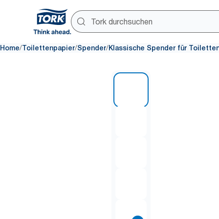
/
/
/
Home
Toilettenpapier
Spender
Klassische Spender für Toilette
1 of 9