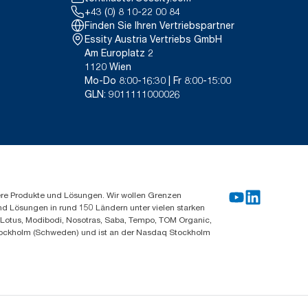
+43 (0) 8 10-22 00 84
Finden Sie Ihren Vertriebspartner
Essity Austria Vertriebs GmbH
Am Europlatz 2
1120 Wien
Mo-Do 8:00-16:30 | Fr 8:00-15:00
GLN: 9011111000026
ere Produkte und Lösungen. Wir wollen Grenzen
und Lösungen in rund 150 Ländern unter vielen starken
, Lotus, Modibodi, Nosotras, Saba, Tempo, TOM Organic,
n Stockholm (Schweden) und ist an der Nasdaq Stockholm