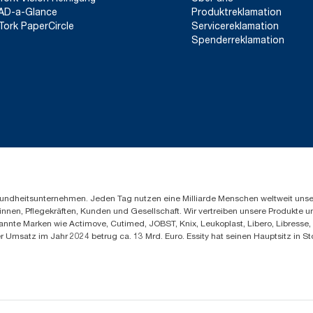
AD-a-Glance
Produktreklamation
Tork PaperCircle
Servicereklamation
Spenderreklamation
Gesundheitsunternehmen. Jeden Tag nutzen eine Milliarde Menschen weltweit uns
innen, Pflegekräften, Kunden und Gesellschaft. Wir vertreiben unsere Produkte 
annte Marken wie Actimove, Cutimed, JOBST, Knix, Leukoplast, Libero, Libresse
er Umsatz im Jahr 2024 betrug ca. 13 Mrd. Euro. Essity hat seinen Hauptsitz i