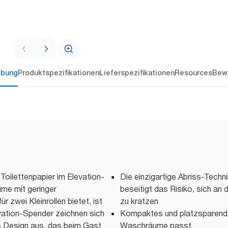
ibung
Produktspezifikationen
Lieferspezifikationen
Resources
Bew
 Toilettenpapier im Elevation-
Die einzigartige Abriss-Techn
ume mit geringer
beseitigt das Risiko, sich an
r zwei Kleinrollen bietet, ist
zu kratzen
ation-Spender zeichnen sich
Kompaktes und platzsparendes
es Design aus, das beim Gast
Waschräume passt