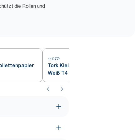
hützt die Rollen und
110771
1
Toilettenpapier
Tork Kleinrollen Toilettenpapier
Weiß T4