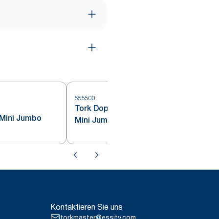
555500
Tork Doppelrollenspender für
5
 Mini Jumbo
Mini Jumbo Toilettenpapier
Kontaktieren Sie uns
torkmaster@essity.com