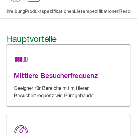
eschreibung
Produktspezifikationen
Lieferspezifikationen
Resourc
Hauptvorteile
Mittlere Besucherfrequenz
Geeignet für Bereiche mit mittlerer
Besucherfrequenz wie Bürogebäude