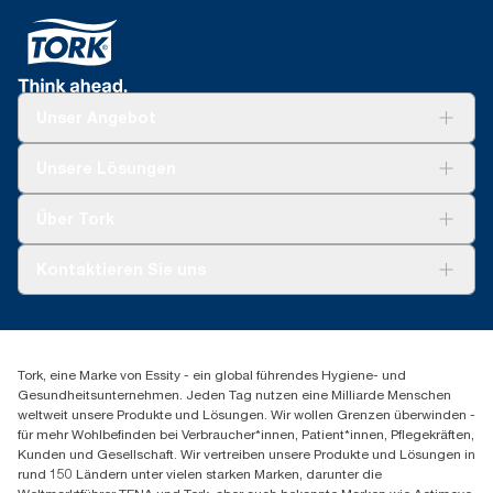
Unser Angebot
Lösungen
Unsere Lösungen
Nachhaltigkeit
Tork Clean Care
Tork Vision Reinigung
Über Tork
AD-a-Glance
Tork PaperCircle
Über uns
Kontaktieren Sie uns
Produktreklamation
Servicereklamation
torkmaster@essity.com
Spenderreklamation
+43 (0) 8 10-22 00 84
Finden Sie Ihren Vertriebspartner
Tork, eine Marke von Essity - ein global führendes Hygiene- und
Essity Austria Vertriebs GmbH
Gesundheitsunternehmen. Jeden Tag nutzen eine Milliarde Menschen
Am Europlatz 2
weltweit unsere Produkte und Lösungen. Wir wollen Grenzen überwinden -
1120 Wien
für mehr Wohlbefinden bei Verbraucher*innen, Patient*innen, Pflegekräften,
Mo-Do 8:00-16:30 | Fr 8:00-15:00
Kunden und Gesellschaft. Wir vertreiben unsere Produkte und Lösungen in
GLN: 9011111000026
rund 150 Ländern unter vielen starken Marken, darunter die