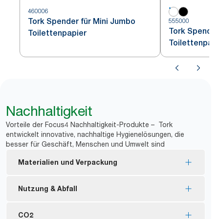
460006
Tork Spender für Mini Jumbo
555000
Tork Spender
Toilettenpapier
Toilettenpap
Nachhaltigkeit
Vorteile der Focus4 Nachhaltigkeit-Produkte – Tork
entwickelt innovative, nachhaltige Hygienelösungen, die
besser für Geschäft, Menschen und Umwelt sind
Materialien und Verpackung
Nachfüllmaterial mit FSC®-Zertifizierung –
Nutzung & Abfall
hergestellt aus nachhaltig gewonnenen Fasern.
Tork Naturprodukte werden zu 100 % aus
Keine Hülse und keine Verpackung bedeutet
CO2