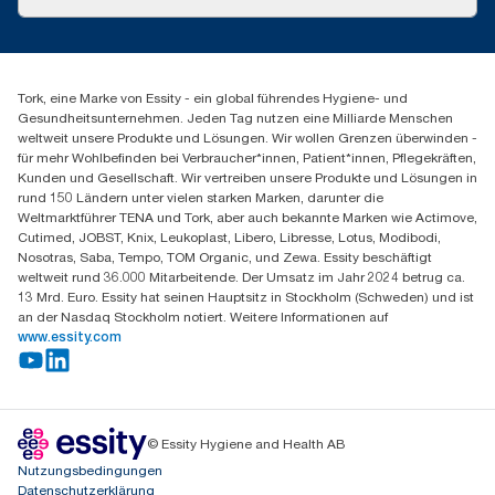
Produktreklamation
Servicereklamation
torkmaster@essity.com
Spenderreklamation
+43 (0) 8 10-22 00 84
Finden Sie Ihren Vertriebspartner
Tork, eine Marke von Essity - ein global führendes Hygiene- und
Essity Austria Vertriebs GmbH
Gesundheitsunternehmen. Jeden Tag nutzen eine Milliarde Menschen
Am Europlatz 2
weltweit unsere Produkte und Lösungen. Wir wollen Grenzen überwinden -
1120 Wien
für mehr Wohlbefinden bei Verbraucher*innen, Patient*innen, Pflegekräften,
Mo-Do 8:00-16:30 | Fr 8:00-15:00
Kunden und Gesellschaft. Wir vertreiben unsere Produkte und Lösungen in
GLN: 9011111000026
rund 150 Ländern unter vielen starken Marken, darunter die
Weltmarktführer TENA und Tork, aber auch bekannte Marken wie Actimove,
Cutimed, JOBST, Knix, Leukoplast, Libero, Libresse, Lotus, Modibodi,
Nosotras, Saba, Tempo, TOM Organic, und Zewa. Essity beschäftigt
weltweit rund 36.000 Mitarbeitende. Der Umsatz im Jahr 2024 betrug ca.
13 Mrd. Euro. Essity hat seinen Hauptsitz in Stockholm (Schweden) und ist
an der Nasdaq Stockholm notiert. Weitere Informationen auf
www.essity.com
© Essity Hygiene and Health AB
Nutzungsbedingungen
Datenschutzerklärung