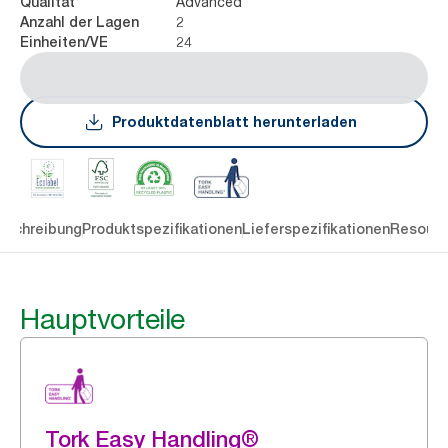
Advanced
Qualität
2
Anzahl der Lagen
24
Einheiten/VE
Produktdatenblatt herunterladen
eschreibung
Produktspezifikationen
Lieferspezifikationen
Resourc
Hauptvorteile
Tork Easy Handling®