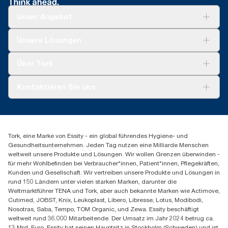
Produkt: www.climate-id.com/de/9VIUDN
**
Unser Angebot
Stellt das europäische Tork OptiServe® Nachfüllsortiment
nach Verwendungszweck dar. Basiert auf von externen Stellen
geprüften Lebenszyklusanalysen, die alle
Lösungen
Unsere Lösungen
Nachfüllqualitätsstufen abdecken, kombiniert mit
Nachhaltigkeit
Nutzungsdaten. Da es sich bei diesen Daten um einen
Tork Clean Care
Tork Vision Reinigung
Systemdurchschnitt handelt, sind sie nicht für die CO2-
Über Tork
AD-a-Glance
Berichterstattung für spezielle Artikel und einen speziellen
Tork PaperCircle
Verbrauch gedacht.
Über uns
Kontaktieren Sie uns
Produktreklamation
Servicereklamation
torkmaster@essity.com
Spenderreklamation
+43 (0) 8 10-22 00 84
Finden Sie Ihren Vertriebspartner
Tork, eine Marke von Essity - ein global führendes Hygiene- und
Essity Austria Vertriebs GmbH
Gesundheitsunternehmen. Jeden Tag nutzen eine Milliarde Menschen
Am Europlatz 2
weltweit unsere Produkte und Lösungen. Wir wollen Grenzen überwinden -
1120 Wien
für mehr Wohlbefinden bei Verbraucher*innen, Patient*innen, Pflegekräften,
Mo-Do 8:00-16:30 | Fr 8:00-15:00
Kunden und Gesellschaft. Wir vertreiben unsere Produkte und Lösungen in
GLN: 9011111000026
rund 150 Ländern unter vielen starken Marken, darunter die
Weltmarktführer TENA und Tork, aber auch bekannte Marken wie Actimove,
Cutimed, JOBST, Knix, Leukoplast, Libero, Libresse, Lotus, Modibodi,
Nosotras, Saba, Tempo, TOM Organic, und Zewa. Essity beschäftigt
weltweit rund 36.000 Mitarbeitende. Der Umsatz im Jahr 2024 betrug ca.
13 Mrd. Euro. Essity hat seinen Hauptsitz in Stockholm (Schweden) und ist