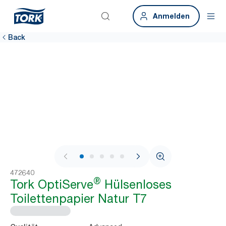
Anmelden
Back
1 / 7
472640
®
Tork OptiServe
Hülsenloses
Toilettenpapier Natur T7