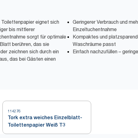
 Toilettenpapier eignet sich
Geringerer Verbrauch und meh
ger bis mittlerer
Einzeltuchentnahme
chentnahme sorgt für optimale
Kompaktes und platzsparendes
Blatt berühren, das sie
Waschräume passt
er zeichnen sich durch ein
Einfach nachzufüllen – gerin
aus, das bei Gästen einen
114276
Tork extra weiches Einzelblatt-
Toilettenpapier Weiß T3