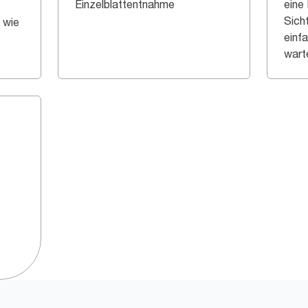
Einzelblattentnahme
eine
Sich
 wie
einf
wart