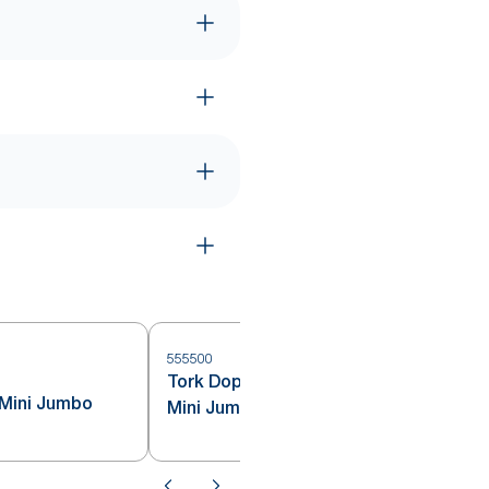
555500
Tork Doppelrollenspender für
5
 Mini Jumbo
Mini Jumbo Toilettenpapier