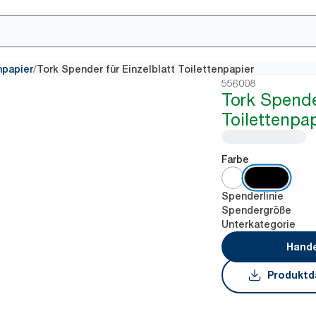
/
npapier
Tork Spender für Einzelblatt Toilettenpapier
556008
Tork Spender
Toilettenpap
Farbe
Spenderlinie
Spendergröße
Unterkategorie
Hande
Produktd