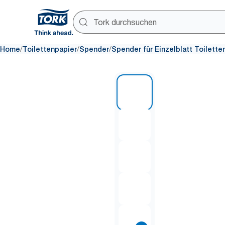
/
/
/
Home
Toilettenpapier
Spender
Spender für Einzelblatt Toilette
1 of 7