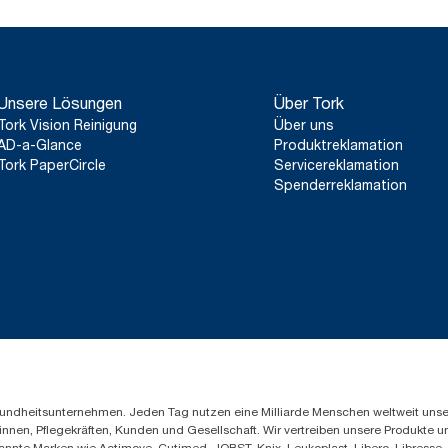
Unsere Lösungen
Über Tork
Tork Vision Reinigung
Über uns
AD-a-Glance
Produktreklamation
Tork PaperCircle
Servicereklamation
Spenderreklamation
Gesundheitsunternehmen. Jeden Tag nutzen eine Milliarde Menschen weltweit uns
innen, Pflegekräften, Kunden und Gesellschaft. Wir vertreiben unsere Produkte 
annte Marken wie Actimove, Cutimed, JOBST, Knix, Leukoplast, Libero, Libresse