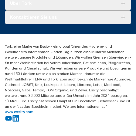
Tork Vision Reinigung
Über Tork
AD-a-Glance
Tork PaperCircle
Über uns
Kontaktieren Sie uns
Produktreklamation
Servicereklamation
torkmaster@essity.com
Spenderreklamation
+43 (0) 8 10-22 00 84
Finden Sie Ihren Vertriebspartner
Tork, eine Marke von Essity - ein global führendes Hygiene- und
Essity Austria Vertriebs GmbH
Gesundheitsunternehmen. Jeden Tag nutzen eine Milliarde Menschen
Am Europlatz 2
weltweit unsere Produkte und Lösungen. Wir wollen Grenzen überwinden -
1120 Wien
für mehr Wohlbefinden bei Verbraucher*innen, Patient*innen, Pflegekräften,
Mo-Do 8:00-16:30 | Fr 8:00-15:00
Kunden und Gesellschaft. Wir vertreiben unsere Produkte und Lösungen in
GLN: 9011111000026
rund 150 Ländern unter vielen starken Marken, darunter die
Weltmarktführer TENA und Tork, aber auch bekannte Marken wie Actimove,
Cutimed, JOBST, Knix, Leukoplast, Libero, Libresse, Lotus, Modibodi,
Nosotras, Saba, Tempo, TOM Organic, und Zewa. Essity beschäftigt
weltweit rund 36.000 Mitarbeitende. Der Umsatz im Jahr 2024 betrug ca.
13 Mrd. Euro. Essity hat seinen Hauptsitz in Stockholm (Schweden) und ist
an der Nasdaq Stockholm notiert. Weitere Informationen auf
www.essity.com