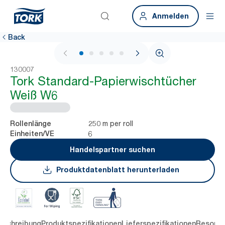
Anmelden
Back
1 / 6
130007
Tork Standard-Papierwischtücher
Weiß W6
250 m per roll
Rollenlänge
6
Einheiten/VE
Handelspartner suchen
Produktdatenblatt herunterladen
eschreibung
Produktspezifikationen
Lieferspezifikationen
Resourc