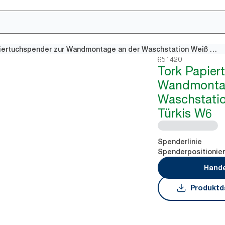
Tork Papiertuchspender zur Wandmontage an der Waschstation Weiß und Türkis W6
651420
Tork Papier
Wandmontag
Waschstati
Türkis W6
Spenderlinie
Spenderpositionie
Hande
Produktd