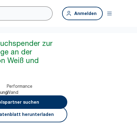
Anmelden
tuchspender zur
e an der
on Weiß und
Performance
Wand
rung
lspartner suchen
atenblatt herunterladen