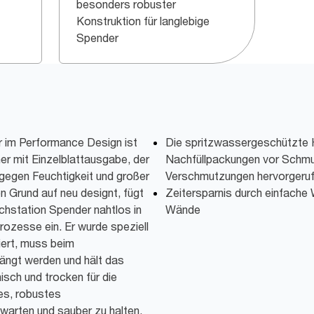
besonders robuster
Konstruktion für langlebige
Spender
 im Performance Design ist
Die spritzwassergeschützte 
er mit Einzelblattausgabe, der
Nachfüllpackungen vor Schmut
gegen Feuchtigkeit und großer
Verschmutzungen hervorgeruf
n Grund auf neu designt, fügt
Zeitersparnis durch einfache
hstation Spender nahtlos in
Wände
ozesse ein. Er wurde speziell
ert, muss beim
ängt werden und hält das
nisch und trocken für die
es, robustes
 warten und sauber zu halten.