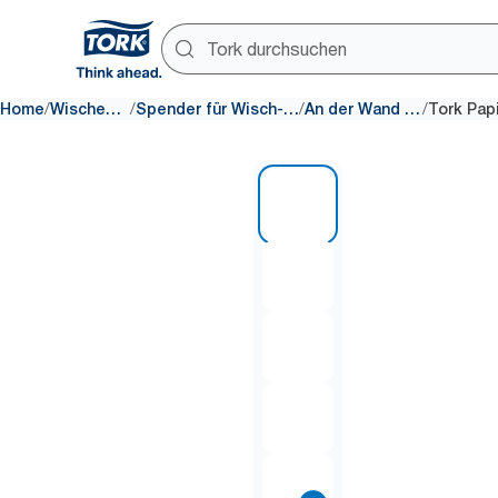
/
/
/
/
Home
Wischen und Reinigen
Spender für Wisch- und Reinigungsprodukte
An der Wand montierte Spender
1 of 10