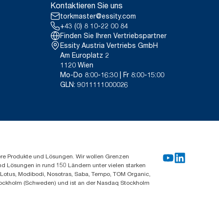
Kontaktieren Sie uns
torkmaster@essity.com
+43 (0) 8 10-22 00 84
Finden Sie Ihren Vertriebspartner
Essity Austria Vertriebs GmbH
Am Europlatz 2
1120 Wien
Mo-Do 8:00-16:30 | Fr 8:00-15:00
GLN: 9011111000026
ere Produkte und Lösungen. Wir wollen Grenzen
und Lösungen in rund 150 Ländern unter vielen starken
, Lotus, Modibodi, Nosotras, Saba, Tempo, TOM Organic,
n Stockholm (Schweden) und ist an der Nasdaq Stockholm