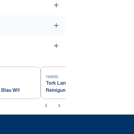
194550
1
Tork Langlebige
 Blau W8
Reinigungstücher Grün W8