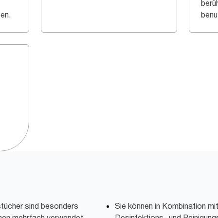
berü
ten.
benu
stücher sind besonders
Sie können in Kombination mi
nnen mehrfach verwendet
Desinfektions- und Reinigung