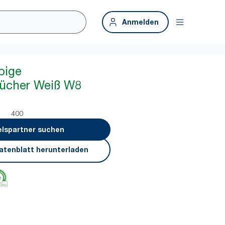
Anmelden
bige
tücher Weiß W8
400
lspartner suchen
atenblatt herunterladen