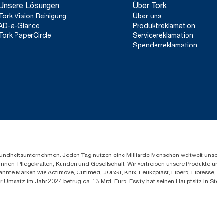
Unsere Lösungen
Über Tork
Tork Vision Reinigung
Über uns
AD-a-Glance
Produktreklamation
Tork PaperCircle
Servicereklamation
Spenderreklamation
Gesundheitsunternehmen. Jeden Tag nutzen eine Milliarde Menschen weltweit uns
innen, Pflegekräften, Kunden und Gesellschaft. Wir vertreiben unsere Produkte 
annte Marken wie Actimove, Cutimed, JOBST, Knix, Leukoplast, Libero, Libresse
er Umsatz im Jahr 2024 betrug ca. 13 Mrd. Euro. Essity hat seinen Hauptsitz i