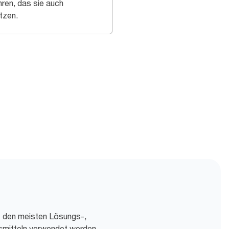
hren, das sie auch
tzen.
t den meisten Lösungs-,
smitteln verwendet werden