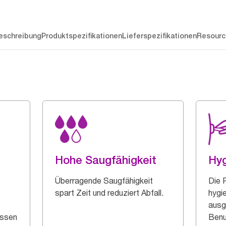
eschreibung
Produktspezifikationen
Lieferspezifikationen
Resourc
Hohe Saugfähigkeit
Hyg
Überragende Saugfähigkeit
Die 
spart Zeit und reduziert Abfall.
hygi
ausg
üssen
Benu