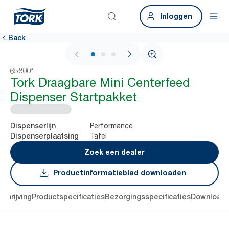
Inloggen
Back
1 / 3
658001
Tork Draagbare Mini Centerfeed
Dispenser Startpakket
Performance
Dispenserlijn
Tafel
Dispenserplaatsing
Zoek een dealer
Productinformatieblad downloaden
chrijving
Productspecificaties
Bezorgingsspecificaties
Download