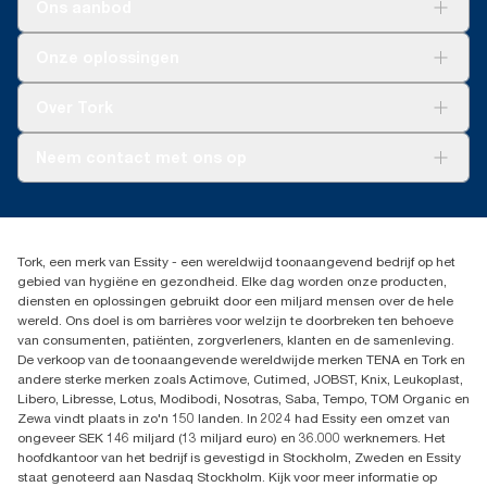
Ons aanbod
Oplossingen
Onze oplossingen
Duurzaamheid
Tork Clean Care
Tork Vision Schoonmaken
Over Tork
AD-a-Glance
Tork PaperCircle
Over ons
Neem contact met ons op
Productklacht
Leveringsklacht
info@tork.be
Dispenserklacht
02 766 05 30
Dealers zoeken
Tork, een merk van Essity - een wereldwijd toonaangevend bedrijf op het
Essity Belgium NV
gebied van hygiëne en gezondheid. Elke dag worden onze producten,
Berkenlaan 8B
diensten en oplossingen gebruikt door een miljard mensen over de hele
1831 MACHELEN
wereld. Ons doel is om barrières voor welzijn te doorbreken ten behoeve
van consumenten, patiënten, zorgverleners, klanten en de samenleving.
De verkoop van de toonaangevende wereldwijde merken TENA en Tork en
andere sterke merken zoals Actimove, Cutimed, JOBST, Knix, Leukoplast,
Libero, Libresse, Lotus, Modibodi, Nosotras, Saba, Tempo, TOM Organic en
Zewa vindt plaats in zo'n 150 landen. In 2024 had Essity een omzet van
ongeveer SEK 146 miljard (13 miljard euro) en 36.000 werknemers. Het
hoofdkantoor van het bedrijf is gevestigd in Stockholm, Zweden en Essity
staat genoteerd aan Nasdaq Stockholm. Kijk voor meer informatie op