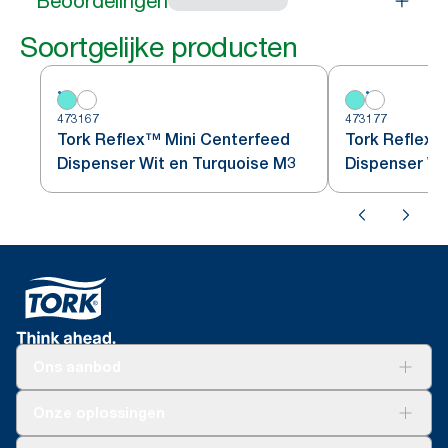
Beoordelingen
Soortgelijke producten
473167
473177
Tork Reflex™ Mini Centerfeed
Tork Reflex™
Dispenser Wit en Turquoise M3
Dispenser Wi
Ons aanbod
Oplossingen
Onze oplossingen
Duurzaamheid
Tork Clean Care