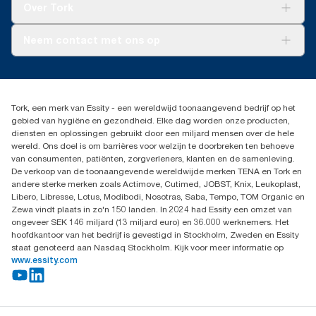
Tork Vision Schoonmaken
Over Tork
AD-a-Glance
Tork PaperCircle
Over ons
Neem contact met ons op
Productklacht
Leveringsklacht
info@tork.be
Dispenserklacht
02 766 05 30
Dealers zoeken
Tork, een merk van Essity - een wereldwijd toonaangevend bedrijf op het
Essity Belgium NV
gebied van hygiëne en gezondheid. Elke dag worden onze producten,
Berkenlaan 8B
diensten en oplossingen gebruikt door een miljard mensen over de hele
1831 MACHELEN
wereld. Ons doel is om barrières voor welzijn te doorbreken ten behoeve
van consumenten, patiënten, zorgverleners, klanten en de samenleving.
De verkoop van de toonaangevende wereldwijde merken TENA en Tork en
andere sterke merken zoals Actimove, Cutimed, JOBST, Knix, Leukoplast,
Libero, Libresse, Lotus, Modibodi, Nosotras, Saba, Tempo, TOM Organic en
Zewa vindt plaats in zo'n 150 landen. In 2024 had Essity een omzet van
ongeveer SEK 146 miljard (13 miljard euro) en 36.000 werknemers. Het
hoofdkantoor van het bedrijf is gevestigd in Stockholm, Zweden en Essity
staat genoteerd aan Nasdaq Stockholm. Kijk voor meer informatie op
www.essity.com