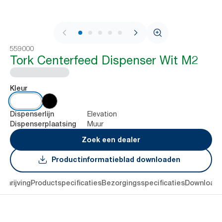
1 / 10
559000
Tork Centerfeed Dispenser Wit M2
Kleur
Elevation
Dispenserlijn
Muur
Dispenserplaatsing
Zoek een dealer
Productinformatieblad downloaden
chrijving
Productspecificaties
Bezorgingsspecificaties
Download