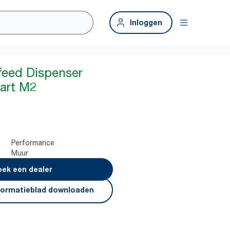
Inloggen
feed Dispenser
art M2
Performance
Muur
g
ek een dealer
formatieblad downloaden