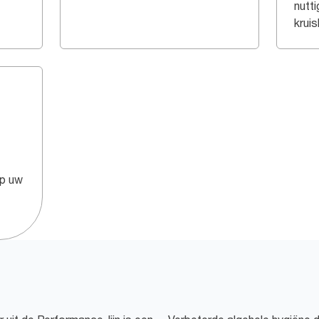
nutti
krui
op uw