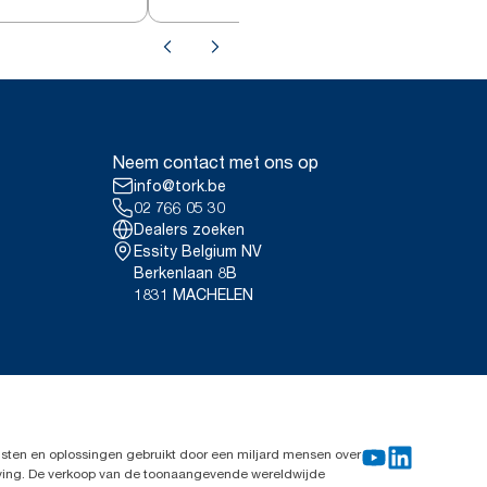
Neem contact met ons op
info@tork.be
02 766 05 30
Dealers zoeken
Essity Belgium NV
Berkenlaan 8B
1831 MACHELEN
sten en oplossingen gebruikt door een miljard mensen over
leving. De verkoop van de toonaangevende wereldwijde