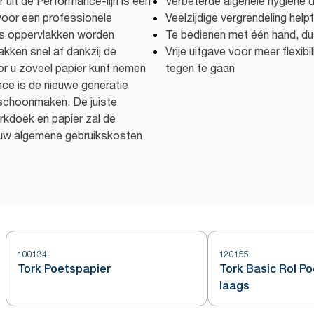
uit de Performance-lijn is een
Verbeterde algehele hygiëne d
voor een professionele
Veelzijdige vergrendeling help
s oppervlakken worden
Te bedienen met één hand, dus
ken snel af dankzij de
Vrije uitgave voor meer flexib
r u zoveel papier kunt nemen
tegen te gaan
nce is de nieuwe generatie
schoonmaken. De juiste
rkdoek en papier zal de
jl uw algemene gebruikskosten
100134
120155
Tork Poetspapier
Tork Basic Rol Po
laags