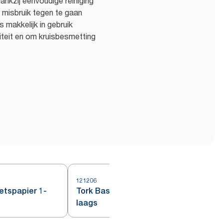
ankzij eenvoudige reiniging
t misbruik tegen te gaan
 makkelijk in gebruik
iliteit en om kruisbesmetting
121206
1
etspapier 1-
Tork Basic Rol Poetspapier 2-
laags