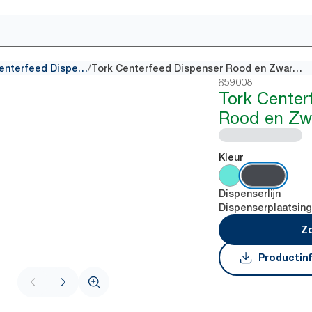
/
Centerfeed Dispensers
Tork Centerfeed Dispenser Rood en Zwart M2
659008
Tork Center
Rood en Zw
Kleur
Dispenserlijn
Dispenserplaatsin
Zo
Productin