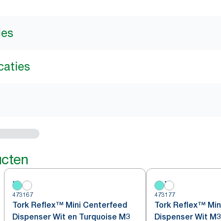
ies
caties
ucten
473167
473177
Tork Reflex™ Mini Centerfeed
Tork Reflex™ Min
Dispenser Wit en Turquoise M3
Dispenser Wit M3