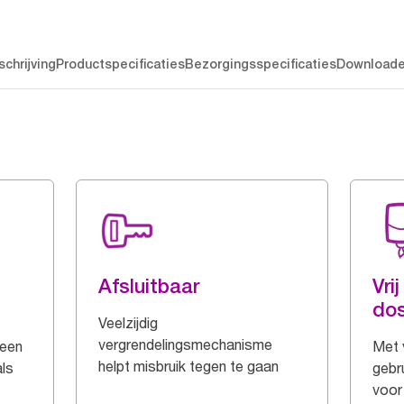
chrijving
Productspecificaties
Bezorgingsspecificaties
Download
Afsluitbaar
Vri
dos
Veelzijdig
vergrendelingsmechanisme
 een
Met 
helpt misbruik tegen te gaan
ls
gebru
voor