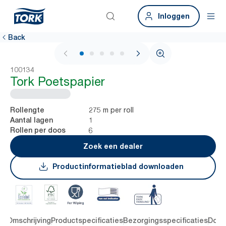
Inloggen
Back
1 / 5
100134
Tork Poetspapier
275 m per roll
Rollengte
1
Aantal lagen
6
Rollen per doos
Zoek een dealer
Productinformatieblad downloaden
en
Omschrijving
Productspecificaties
Bezorgingsspecificaties
Down