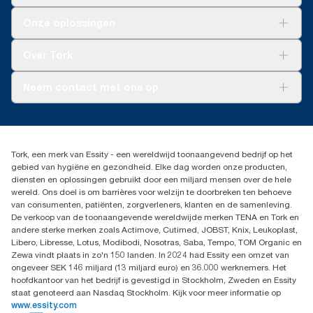
Oplossingen
Onze oplossingen
Duurzaamheid
Tork Clean Care
Tork Vision Schoonmaken
Over Tork
AD-a-Glance
Tork PaperCircle
Over ons
Neem contact met ons op
Productklacht
Leveringsklacht
info@tork.be
Dispenserklacht
02 766 05 30
Dealers zoeken
Tork, een merk van Essity - een wereldwijd toonaangevend bedrijf op het
Essity Belgium NV
gebied van hygiëne en gezondheid. Elke dag worden onze producten,
Berkenlaan 8B
diensten en oplossingen gebruikt door een miljard mensen over de hele
1831 MACHELEN
wereld. Ons doel is om barrières voor welzijn te doorbreken ten behoeve
van consumenten, patiënten, zorgverleners, klanten en de samenleving.
De verkoop van de toonaangevende wereldwijde merken TENA en Tork en
andere sterke merken zoals Actimove, Cutimed, JOBST, Knix, Leukoplast,
Libero, Libresse, Lotus, Modibodi, Nosotras, Saba, Tempo, TOM Organic en
Zewa vindt plaats in zo'n 150 landen. In 2024 had Essity een omzet van
ongeveer SEK 146 miljard (13 miljard euro) en 36.000 werknemers. Het
hoofdkantoor van het bedrijf is gevestigd in Stockholm, Zweden en Essity
staat genoteerd aan Nasdaq Stockholm. Kijk voor meer informatie op
www.essity.com