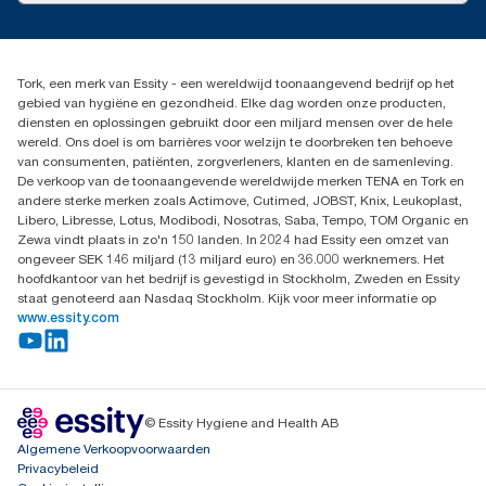
Leveringsklacht
info@tork.be
Dispenserklacht
02 766 05 30
Dealers zoeken
Tork, een merk van Essity - een wereldwijd toonaangevend bedrijf op het
Essity Belgium NV
gebied van hygiëne en gezondheid. Elke dag worden onze producten,
Berkenlaan 8B
diensten en oplossingen gebruikt door een miljard mensen over de hele
1831 MACHELEN
wereld. Ons doel is om barrières voor welzijn te doorbreken ten behoeve
van consumenten, patiënten, zorgverleners, klanten en de samenleving.
De verkoop van de toonaangevende wereldwijde merken TENA en Tork en
andere sterke merken zoals Actimove, Cutimed, JOBST, Knix, Leukoplast,
Libero, Libresse, Lotus, Modibodi, Nosotras, Saba, Tempo, TOM Organic en
Zewa vindt plaats in zo'n 150 landen. In 2024 had Essity een omzet van
ongeveer SEK 146 miljard (13 miljard euro) en 36.000 werknemers. Het
hoofdkantoor van het bedrijf is gevestigd in Stockholm, Zweden en Essity
staat genoteerd aan Nasdaq Stockholm. Kijk voor meer informatie op
www.essity.com
© Essity Hygiene and Health AB
Algemene Verkoopvoorwaarden
Privacybeleid