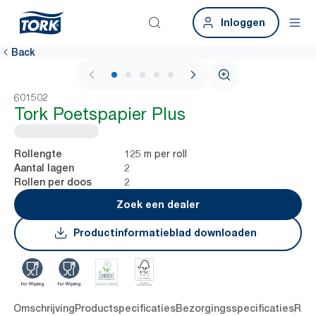
Inloggen
Back
1 / 5
601502
Tork Poetspapier Plus
125 m per roll
Rollengte
2
Aantal lagen
2
Rollen per doos
Zoek een dealer
Productinformatieblad downloaden
len
Omschrijving
Productspecificaties
Bezorgingsspecificaties
Res