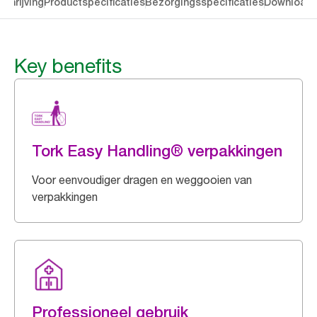
chrijving
Productspecificaties
Bezorgingsspecificaties
Download
Key benefits
Tork Easy Handling® verpakkingen
Voor eenvoudiger dragen en weggooien van
verpakkingen
Professioneel gebruik