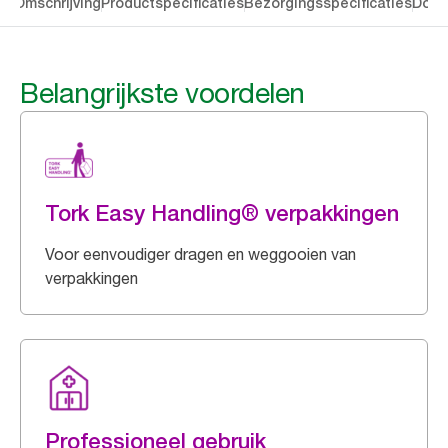
en
Omschrijving
Productspecificaties
Bezorgingsspecificaties
Down
Belangrijkste voordelen
Tork Easy Handling® verpakkingen
Voor eenvoudiger dragen en weggooien van
verpakkingen
Professioneel gebruik