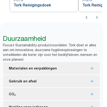
510172
510272
Tork Reinigingsdoek
Tork Reinigi
Duurzaamheid
Focus4 Sustainability-productvoordelen: Tork doet er alles
aan om innovatieve, duurzame hygiëneoplossingen te
ontwikkelen die beter zijn voor het bedrijfsleven, mensen en
onze planeet.
Materialen en verpakkingen
FSC®-gecertificeerde vullingen: de vezels op
Gebruik en afval
houtbasis in het product zijn op verantwoorde
wijze verkregen.
De doeken kunnen meermaals worden gebruikt,
CO₂
De binnenverpakkingen zijn gemaakt van ten
wat zorgt voor minder verbruik.
minste 30% gerecycled consumentenplastic.
Vermindert het verbruik van oplosmiddelen tot wel
Sinds 2011 hebben we de CO2-voetafdruk van
Hygiëne voor iedereen