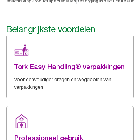
en
Omschrijving
Productspecificaties
Bezorgingsspecificaties
Down
Belangrijkste voordelen
Tork Easy Handling® verpakkingen
Voor eenvoudiger dragen en weggooien van
verpakkingen
Professioneel gebruik