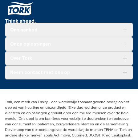
Ons aanbod
Oplossingen
Onze oplossingen
Duurzaamheid
Tork Clean Care
Tork Vision Schoonmaken
Over Tork
AD-a-Glance
Tork PaperCircle
Over ons
Neem contact met ons op
Productklacht
Leveringsklacht
info@tork.be
Dispenserklacht
02 766 05 30
Dealers zoeken
Tork, een merk van Essity - een wereldwijd toonaangevend bedrijf op het
Essity Belgium NV
gebied van hygiëne en gezondheid. Elke dag worden onze producten,
Berkenlaan 8B
diensten en oplossingen gebruikt door een miljard mensen over de hele
1831 MACHELEN
wereld. Ons doel is om barrières voor welzijn te doorbreken ten behoeve
van consumenten, patiënten, zorgverleners, klanten en de samenleving.
De verkoop van de toonaangevende wereldwijde merken TENA en Tork en
andere sterke merken zoals Actimove, Cutimed, JOBST, Knix, Leukoplast,