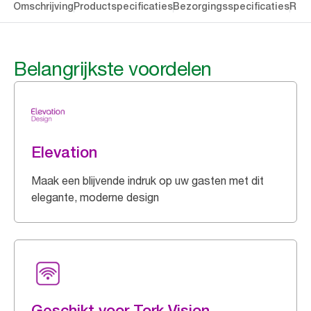
len
Omschrijving
Productspecificaties
Bezorgingsspecificaties
Res
Belangrijkste voordelen
Elevation
Maak een blijvende indruk op uw gasten met dit
elegante, moderne design
Geschikt voor Tork Vision