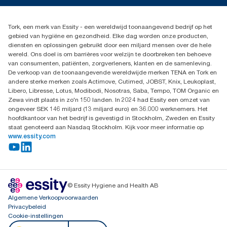
Dispenserklacht
02 766 05 30
Dealers zoeken
Tork, een merk van Essity - een wereldwijd toonaangevend bedrijf op het
Essity Belgium NV
gebied van hygiëne en gezondheid. Elke dag worden onze producten,
Berkenlaan 8B
diensten en oplossingen gebruikt door een miljard mensen over de hele
1831 MACHELEN
wereld. Ons doel is om barrières voor welzijn te doorbreken ten behoeve
van consumenten, patiënten, zorgverleners, klanten en de samenleving.
De verkoop van de toonaangevende wereldwijde merken TENA en Tork en
andere sterke merken zoals Actimove, Cutimed, JOBST, Knix, Leukoplast,
Libero, Libresse, Lotus, Modibodi, Nosotras, Saba, Tempo, TOM Organic en
Zewa vindt plaats in zo'n 150 landen. In 2024 had Essity een omzet van
ongeveer SEK 146 miljard (13 miljard euro) en 36.000 werknemers. Het
hoofdkantoor van het bedrijf is gevestigd in Stockholm, Zweden en Essity
staat genoteerd aan Nasdaq Stockholm. Kijk voor meer informatie op
www.essity.com
© Essity Hygiene and Health AB
Algemene Verkoopvoorwaarden
Privacybeleid
Cookie-instellingen