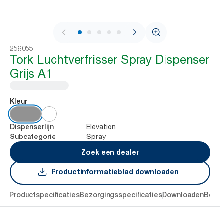
1 / 5
256055
Tork Luchtverfrisser Spray Dispenser
Grijs A1
Kleur
Elevation
Dispenserlijn
Spray
Subcategorie
Zoek een dealer
Productinformatieblad downloaden
ing
Productspecificaties
Bezorgingsspecificaties
Downloaden
Beoo