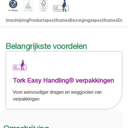
en
Omschrijving
Productspecificaties
Bezorgingsspecificaties
Down
Belangrijkste voordelen
Tork Easy Handling® verpakkingen
Voor eenvoudiger dragen en weggooien van
verpakkingen