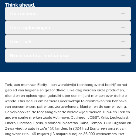
Ons aanbod
Oplossingen
Onze oplossingen
Duurzaamheid
Tork Clean Care
Tork Vision Schoonmaken
Over Tork
AD-a-Glance
Tork PaperCircle
Over ons
Neem contact met ons op
Productklacht
Leveringsklacht
info@tork.be
Dispenserklacht
02 766 05 30
Dealers zoeken
Tork, een merk van Essity - een wereldwijd toonaangevend bedrijf op het
Essity Belgium NV
gebied van hygiëne en gezondheid. Elke dag worden onze producten,
Berkenlaan 8B
diensten en oplossingen gebruikt door een miljard mensen over de hele
1831 MACHELEN
wereld. Ons doel is om barrières voor welzijn te doorbreken ten behoeve
van consumenten, patiënten, zorgverleners, klanten en de samenleving.
De verkoop van de toonaangevende wereldwijde merken TENA en Tork en
andere sterke merken zoals Actimove, Cutimed, JOBST, Knix, Leukoplast,
Libero, Libresse, Lotus, Modibodi, Nosotras, Saba, Tempo, TOM Organic en
Zewa vindt plaats in zo'n 150 landen. In 2024 had Essity een omzet van
ongeveer SEK 146 miljard (13 miljard euro) en 36.000 werknemers. Het