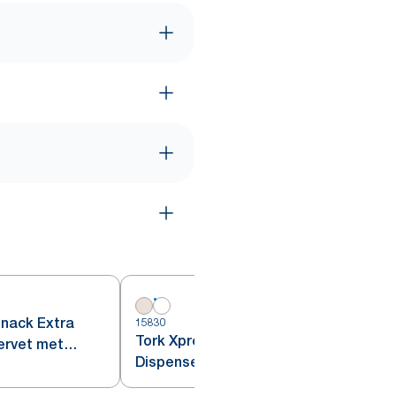
nack Extra
15830
Tork Xpressnap Fit®
ervet met
Dispenserservet Wit N14