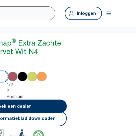
Inloggen
®
snap
Extra Zachte
rvet Wit N4
1/2
2
Premium
ek een dealer
formatieblad downloaden