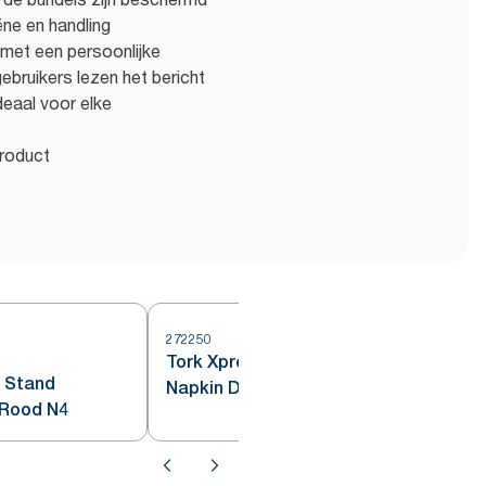
ëne en handling
et een persoonlijke
bruikers lezen het bericht
deaal voor elke
product
272250
Tork Xpressnap® Drive Thru
2
 Stand
Napkin Dispenser
 Rood N4