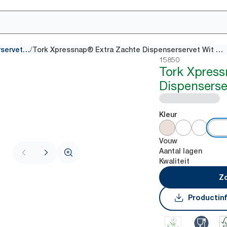
/
Multifold Dispenserservetten
Tork Xpressnap® Extra Zachte Dispenserservet Wit N4
15850
Tork Xpres
Dispenserse
Kleur
Vouw
Aantal lagen
Kwaliteit
Zo
Productin