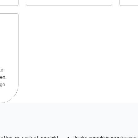
ke
en.
ige
ten zijn perfect geschikt
Unieke verpakkingsoplossing: