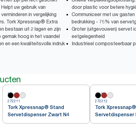
 Helpt uw gebruik van
door plastic voor betere hygi
erminderen in vergelijking
Communiceer met uw gasten m
ers. Tork Xpressnap® Extra
bedrukking - 75% van servetge
 bestaan uit 2 lagen en zijn
Groter (uitgevouwen) servet i
e gemak hoog in het vaandel
eetgelegenheid
n en een kwaliteitsvolle indruk
Industrieel composteerbaar 
ducten
272211
272212
Tork Xpressnap® Stand
Tork Xpressnap®
Servetdispenser Zwart N4
Servetdispenser