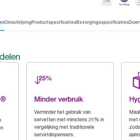
en
Omschrijving
Productspecificaties
Bezorgingsspecificaties
Down
rdelen
g®
Minder verbruik
Hy
Verminder het gebruik van
Maak
servetten met minstens 25% in
met 
n
vergelijking met traditionele
zoda
en
servetdispensers.
aanr