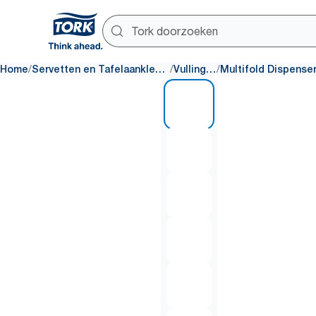
/
/
/
Home
Servetten en Tafelaankleding
Vullingen
1 of 6