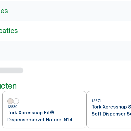
ies
caties
ucten
13671
Tork Xpressnap S
12830
Tork Xpressnap Fit®
Soft Dispenser S
Dispenserservet Naturel N14
Bladmotief wit®