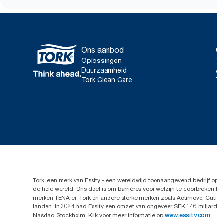
Ons aanbod
Oplossingen
Duurzaamheid
Tork Clean Care
Tork, een merk van Essity - een wereldwijd toonaangevend bedrijf 
de hele wereld. Ons doel is om barrières voor welzijn te doorbrek
merken TENA en Tork en andere sterke merken zoals Actimove, Cutim
landen. In 2024 had Essity een omzet van ongeveer SEK 146 miljard 
Nasdaq Stockholm. Kijk voor meer informatie op
www.essity.com