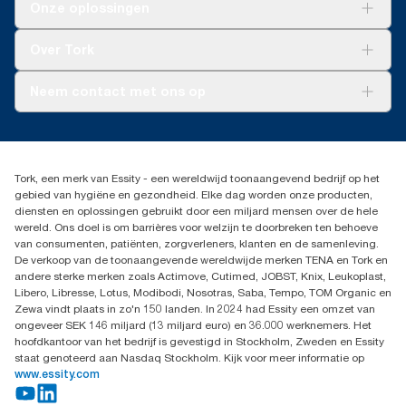
Oplossingen
Onze oplossingen
voordat er werd gestart met de aanschaf van hernieuwbare
ook dat het product niet in contact is geweest met gevaarlijke of
Duurzaamheid
elektriciteit (geverifieerd en geëvenaard door Guarantees of
niet-composteerbare stoffen.
Tork Clean Care
Tork Vision Schoonmaken
Origin) voor onze papierproductieprocessen. De resulterende
Over Tork
vermindering van de CO₂-voetafdruk werd gekwantificeerd in
AD-a-Glance
een door een externe partij gecontroleerde cradle-to-grave
Tork PaperCircle
Over ons
Neem contact met ons op
Levenscyclusanalyse (LCA).
Productklacht
Leveringsklacht
info@tork.be
Dispenserklacht
02 766 05 30
Dealers zoeken
Tork, een merk van Essity - een wereldwijd toonaangevend bedrijf op het
Essity Belgium NV
gebied van hygiëne en gezondheid. Elke dag worden onze producten,
Berkenlaan 8B
diensten en oplossingen gebruikt door een miljard mensen over de hele
1831 MACHELEN
wereld. Ons doel is om barrières voor welzijn te doorbreken ten behoeve
van consumenten, patiënten, zorgverleners, klanten en de samenleving.
De verkoop van de toonaangevende wereldwijde merken TENA en Tork en
andere sterke merken zoals Actimove, Cutimed, JOBST, Knix, Leukoplast,
Libero, Libresse, Lotus, Modibodi, Nosotras, Saba, Tempo, TOM Organic en
Zewa vindt plaats in zo'n 150 landen. In 2024 had Essity een omzet van
ongeveer SEK 146 miljard (13 miljard euro) en 36.000 werknemers. Het
hoofdkantoor van het bedrijf is gevestigd in Stockholm, Zweden en Essity
staat genoteerd aan Nasdaq Stockholm. Kijk voor meer informatie op
www.essity.com