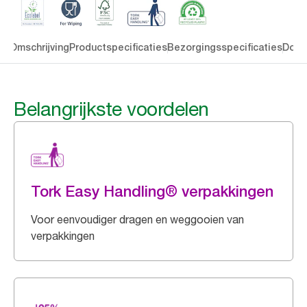
en
Omschrijving
Productspecificaties
Bezorgingsspecificaties
Down
Belangrijkste voordelen
Tork Easy Handling® verpakkingen
Voor eenvoudiger dragen en weggooien van
verpakkingen