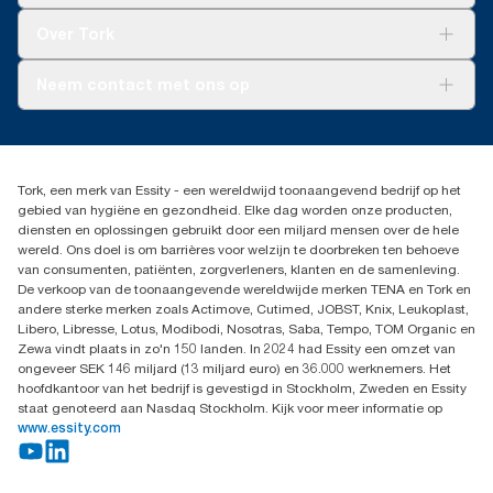
elektriciteit (geverifieerd en geëvenaard door Guarantees of
niet-composteerbare stoffen.
Tork Clean Care
Tork Vision Schoonmaken
Origin) voor onze papierproductieprocessen. De resulterende
Over Tork
vermindering van de CO₂-voetafdruk werd gekwantificeerd in
AD-a-Glance
een door een externe partij gecontroleerde cradle-to-grave
Tork PaperCircle
Over ons
Neem contact met ons op
Levenscyclusanalyse (LCA).
Productklacht
Leveringsklacht
info@tork.be
Dispenserklacht
02 766 05 30
Dealers zoeken
Tork, een merk van Essity - een wereldwijd toonaangevend bedrijf op het
Essity Belgium NV
gebied van hygiëne en gezondheid. Elke dag worden onze producten,
Berkenlaan 8B
diensten en oplossingen gebruikt door een miljard mensen over de hele
1831 MACHELEN
wereld. Ons doel is om barrières voor welzijn te doorbreken ten behoeve
van consumenten, patiënten, zorgverleners, klanten en de samenleving.
De verkoop van de toonaangevende wereldwijde merken TENA en Tork en
andere sterke merken zoals Actimove, Cutimed, JOBST, Knix, Leukoplast,
Libero, Libresse, Lotus, Modibodi, Nosotras, Saba, Tempo, TOM Organic en
Zewa vindt plaats in zo'n 150 landen. In 2024 had Essity een omzet van
ongeveer SEK 146 miljard (13 miljard euro) en 36.000 werknemers. Het
hoofdkantoor van het bedrijf is gevestigd in Stockholm, Zweden en Essity
staat genoteerd aan Nasdaq Stockholm. Kijk voor meer informatie op
www.essity.com