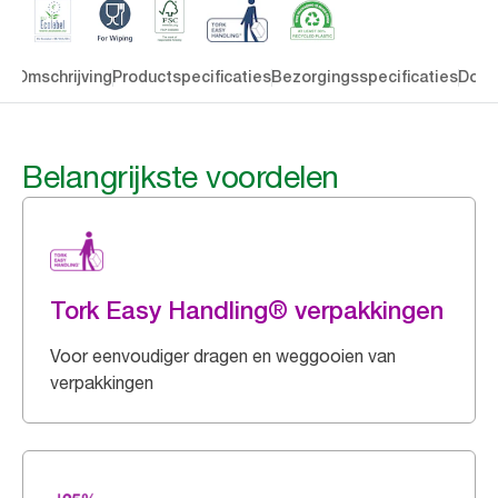
en
Omschrijving
Productspecificaties
Bezorgingsspecificaties
Down
Belangrijkste voordelen
Tork Easy Handling® verpakkingen
Voor eenvoudiger dragen en weggooien van
verpakkingen