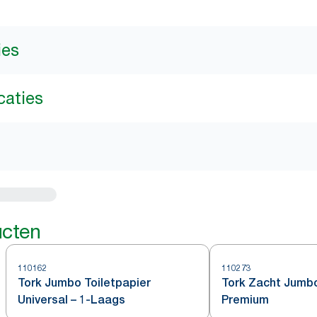
ies
caties
ucten
110162
110273
Tork Jumbo Toiletpapier
Tork Zacht Jumbo
Universal – 1-Laags
Premium