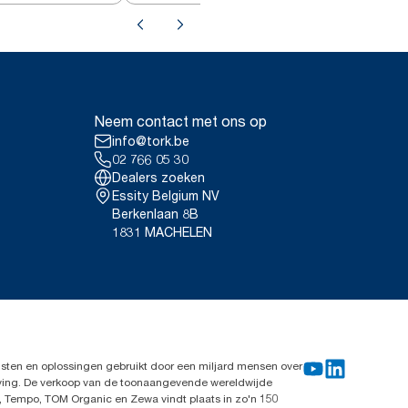
Neem contact met ons op
info@tork.be
02 766 05 30
Dealers zoeken
Essity Belgium NV
Berkenlaan 8B
1831 MACHELEN
sten en oplossingen gebruikt door een miljard mensen over
leving. De verkoop van de toonaangevende wereldwijde
, Tempo, TOM Organic en Zewa vindt plaats in zo'n 150