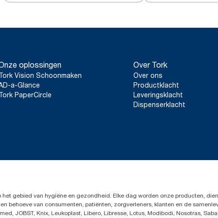
Onze oplossingen
Over Tork
Tork Vision Schoonmaken
Over ons
AD-a-Glance
Productklacht
Tork PaperCircle
Leveringsklacht
Dispenserklacht
op het gebied van hygiëne en gezondheid. Elke dag worden onze producten, dien
en ten behoeve van consumenten, patiënten, zorgverleners, klanten en de samen
ed, JOBST, Knix, Leukoplast, Libero, Libresse, Lotus, Modibodi, Nosotras, Saba