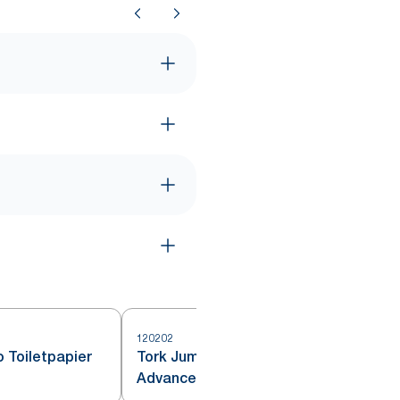
120202
1
 Toiletpapier
Tork Jumbo Toiletpapier
Advanced