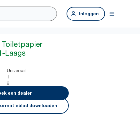
Inloggen
Toiletpapier
 1-Laags
Universal
1
6
ek een dealer
formatieblad downloaden