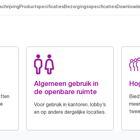
chrijving
Productspecificaties
Bezorgingsspecificaties
Download
Algemeen gebruik in
Hog
de openbare ruimte
ften
Bied
de
meer
Voor gebruik in kantoren, lobby’s
twee 
en op andere dergelijke locaties.