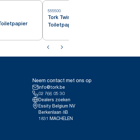
555500
Tork Twin Mini Jumbo
5
Toiletpapier
Toiletpapier Dispenser Wit T2
Neem contact met ons op
info@tork.be
02 766 05 30
Dealers zoeken
Essity Belgium NV
Berkenlaan 8B
1831 MACHELEN