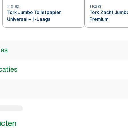
110162
110273
Tork Jumbo Toiletpapier
Tork Zacht Jumbo
Universal – 1-Laags
Premium
ies
caties
ucten