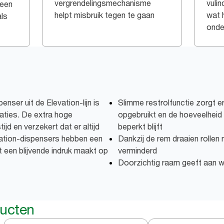
vergrendelingsmechanisme
vulin
 een
helpt misbruik tegen te gaan
wat 
ls
onde
nser uit de Elevation-lijn is
Slimme restrolfunctie zorgt er
aties. De extra hoge
opgebruikt en de hoeveelheid
jd en verzekert dat er altijd
beperkt blijft
vation-dispensers hebben een
Dankzij de rem draaien rollen 
 een blijvende indruk maakt op
verminderd
Doorzichtig raam geeft aan wa
ducten