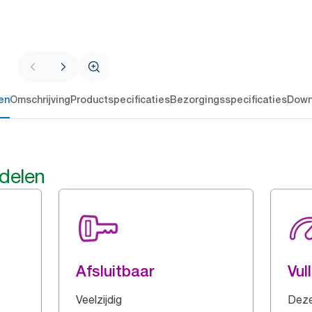
en
Omschrijving
Productspecificaties
Bezorgingsspecificaties
Down
rdelen
Afsluitbaar
Vul
Veelzijdig
Deze