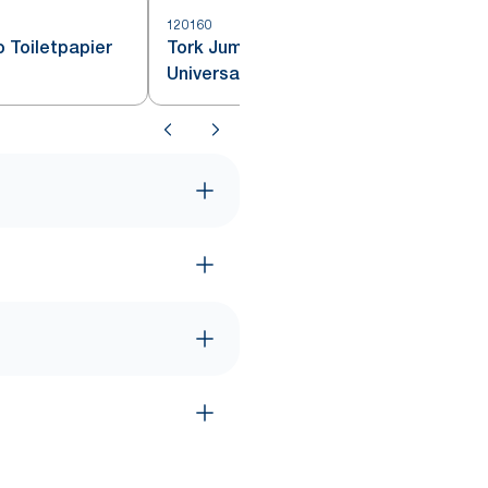
120160
1
 Toiletpapier
Tork Jumbo Toiletpapier
Universal – 1-Laags