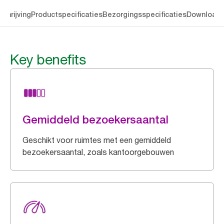
chrijving
Productspecificaties
Bezorgingsspecificaties
Download
Key benefits
Gemiddeld bezoekersaantal
Geschikt voor ruimtes met een gemiddeld
bezoekersaantal, zoals kantoorgebouwen