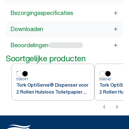
Bezorgingsspecificaties
Downloaden
Beoordelingen
Soortgelijke producten
558041
558042
Tork OptiServe® Dispenser voor
Tork OptiSer
2 Rollen Hulsloos Toiletpapier
2 Rollen Huls
Wit T7
Zwart T7