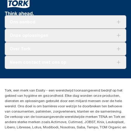
Ons aanbod
Oplossingen
Onze oplossingen
Duurzaamheid
Tork Clean Care
Tork Vision Schoonmaken
Over Tork
AD-a-Glance
Tork PaperCircle
Over ons
Neem contact met ons op
Productklacht
Leveringsklacht
info@tork.be
Dispenserklacht
02 766 05 30
Dealers zoeken
Tork, een merk van Essity - een wereldwijd toonaangevend bedrijf op het
Essity Belgium NV
gebied van hygiëne en gezondheid. Elke dag worden onze producten,
Berkenlaan 8B
diensten en oplossingen gebruikt door een miljard mensen over de hele
1831 MACHELEN
wereld. Ons doel is om barrières voor welzijn te doorbreken ten behoeve
van consumenten, patiënten, zorgverleners, klanten en de samenleving.
De verkoop van de toonaangevende wereldwijde merken TENA en Tork en
andere sterke merken zoals Actimove, Cutimed, JOBST, Knix, Leukoplast,
Libero, Libresse, Lotus, Modibodi, Nosotras, Saba, Tempo, TOM Organic en