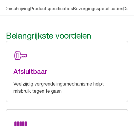
en
Omschrijving
Productspecificaties
Bezorgingsspecificaties
Down
Belangrijkste voordelen
Afsluitbaar
Veelzijdig vergrendelingsmechanisme helpt
misbruik tegen te gaan