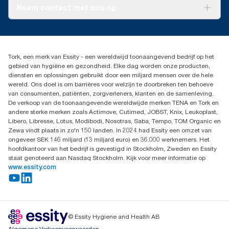
Tork PaperCircle
CO2-rapportage voor specifieke producten en verbruik.
Over ons
Neem contact met ons op
Productklacht
Leveringsklacht
info@tork.be
Dispenserklacht
02 766 05 30
Dealers zoeken
Tork, een merk van Essity - een wereldwijd toonaangevend bedrijf op het
Essity Belgium NV
gebied van hygiëne en gezondheid. Elke dag worden onze producten,
Berkenlaan 8B
diensten en oplossingen gebruikt door een miljard mensen over de hele
1831 MACHELEN
wereld. Ons doel is om barrières voor welzijn te doorbreken ten behoeve
van consumenten, patiënten, zorgverleners, klanten en de samenleving.
De verkoop van de toonaangevende wereldwijde merken TENA en Tork en
andere sterke merken zoals Actimove, Cutimed, JOBST, Knix, Leukoplast,
Libero, Libresse, Lotus, Modibodi, Nosotras, Saba, Tempo, TOM Organic en
Zewa vindt plaats in zo'n 150 landen. In 2024 had Essity een omzet van
ongeveer SEK 146 miljard (13 miljard euro) en 36.000 werknemers. Het
hoofdkantoor van het bedrijf is gevestigd in Stockholm, Zweden en Essity
staat genoteerd aan Nasdaq Stockholm. Kijk voor meer informatie op
www.essity.com
© Essity Hygiene and Health AB
Algemene Verkoopvoorwaarden