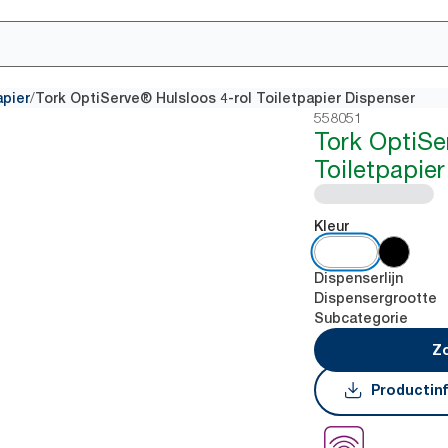
/
apier
Tork OptiServe® Hulsloos 4-rol Toiletpapier Dispenser
558051
Tork OptiSe
Toiletpapie
Kleur
Dispenserlijn
Dispensergrootte
Subcategorie
Zo
Productin