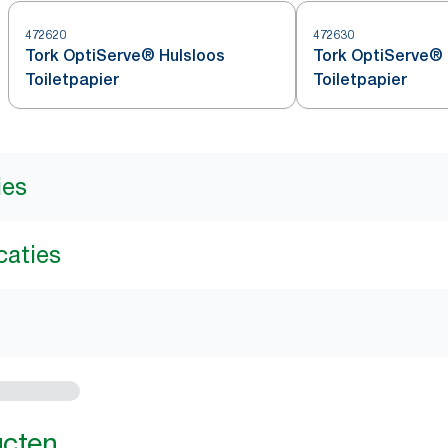
472620
472630
Tork OptiServe® Hulsloos
Tork OptiServe® 
Toiletpapier
Toiletpapier
ies
caties
ucten