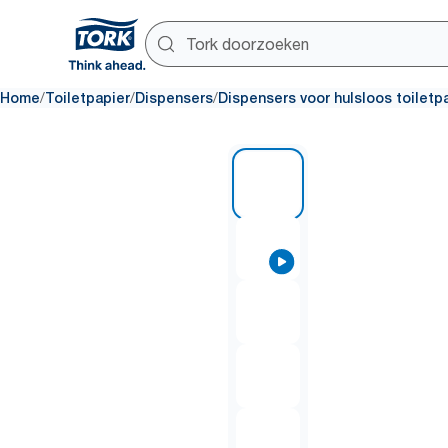
/
/
/
Home
Toiletpapier
Dispensers
Dispensers voor hulsloos toiletp
1 of 7