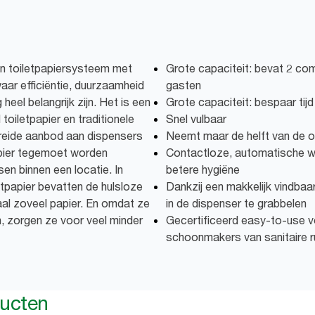
n toiletpapiersysteem met
Grote capaciteit: bevat 2 com
aar efficiëntie, duurzaamheid
gasten
eel belangrijk zijn. Het is een
Grote capaciteit: bespaar tijd
 toiletpapier en traditionele
Snel vulbaar
breide aanbod aan dispensers
Neemt maar de helft van de o
apier tegemoet worden
Contactloze, automatische wi
n binnen een locatie. In
betere hygiëne
letpapier bevatten de hulsloze
Dankzij een makkelijk vindbaa
aal zoveel papier. En omdat ze
in de dispenser te grabbelen
, zorgen ze voor veel minder
Gecertificeerd easy-to-use v
schoonmakers van sanitaire 
ducten