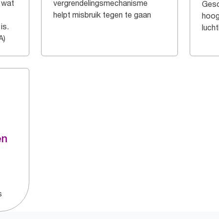
, wat
vergrendelingsmechanisme
Gesc
helpt misbruik tegen te gaan
hoog
is.
luch
A)
en
s