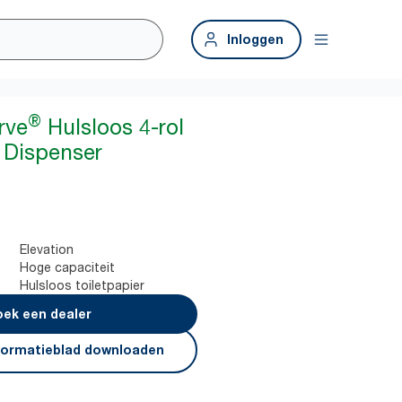
Inloggen
®
rve
Hulsloos 4-rol
r Dispenser
Elevation
Hoge capaciteit
Hulsloos toiletpapier
ek een dealer
formatieblad downloaden