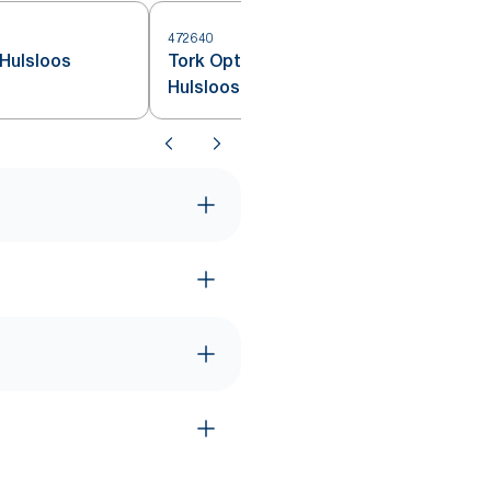
472640
4
Hulsloos
Tork OptiServe® Naturel
Hulsloos Toiletpapier