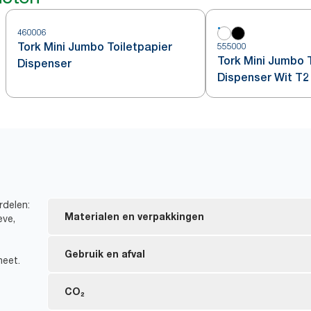
460006
Tork Mini Jumbo Toiletpapier
555000
Tork Mini Jumbo 
Dispenser
Dispenser Wit T2
rdelen:
Materialen en verpakkingen
eve,
FSC®-gecertificeerde vullingen: gemaakt van vera
Gebruik en afval
neet.
Tork Naturel producten zijn gemaakt van 100% ge
van de vezels is afkomstig uit alternatieve bronn
*
Geen huls, geen wikkel: minder afval.
CO₂
en kartonnen dozen.