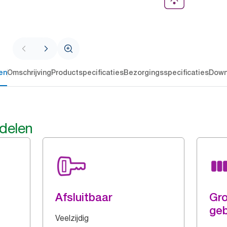
en
Omschrijving
Productspecificaties
Bezorgingsspecificaties
Down
rdelen
Afsluitbaar
Gro
geb
Veelzijdig