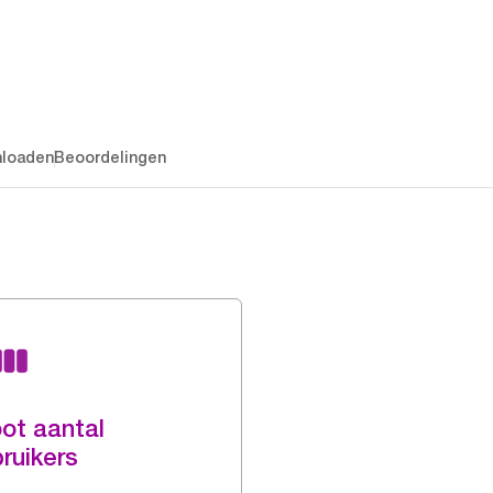
loaden
Beoordelingen
ot aantal
ruikers