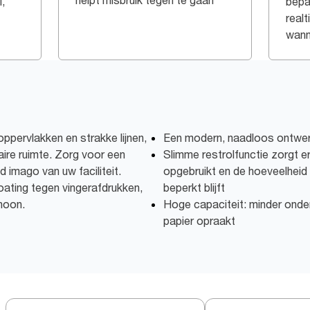
helpt misbruik tegen te gaan
,
bepa
real
wann
pervlakken en strakke lijnen,
Een modern, naadloos ontwerp
aire ruimte. Zorg voor een
Slimme restrolfunctie zorgt er
 imago van uw faciliteit.
opgebruikt en de hoeveelheid
coating tegen vingerafdrukken,
beperkt blijft
choon.
Hoge capaciteit: minder onder
papier opraakt