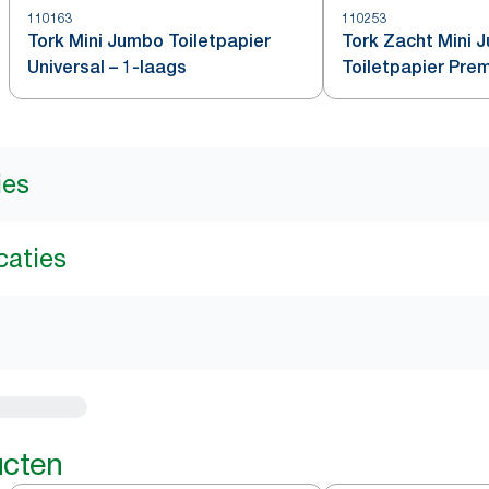
110163
110253
Tork Mini Jumbo Toiletpapier
Tork Zacht Mini 
Universal – 1-laags
Toiletpapier Pre
ies
caties
ucten