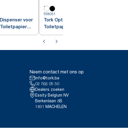
558051
5
Dispenser voor
Tork OptiServe® Hulsloos 4-rol
 Toiletpapier
Toiletpapier Dispenser
Neem contact met ons op
info@tork.be
02 766 05 30
Dealers zoeken
Essity Belgium NV
Berkenlaan 8B
1831 MACHELEN