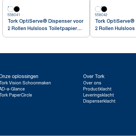
558041
558042
Tork OptiServe® Dispenser voor
Tork OptiServe® 
2 Rollen Hulsloos Toiletpapier
2 Rollen Hulsloos
Wit T7
Zwart T7
Onze oplossingen
Over Tork
Tork Vision Schoonmaken
Over ons
AD-a-Glance
Productklacht
Tork PaperCircle
Leveringsklacht
Dispenserklacht