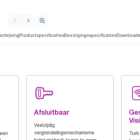
chrijving
Productspecificaties
Bezorgingsspecificaties
Download
Afsluitbaar
Ges
Vis
Veelzijdig
vergrendelingsmechanisme
 een
Tork