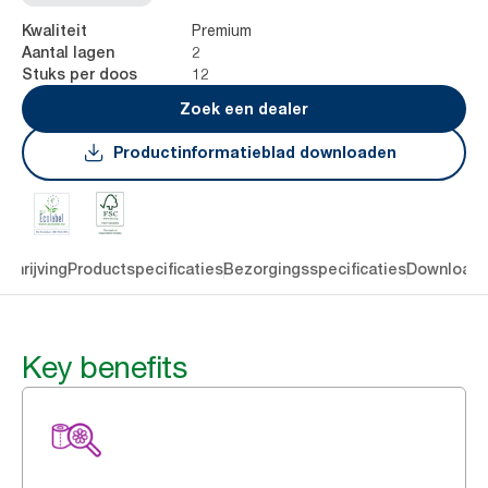
Premium
Kwaliteit
2
Aantal lagen
12
Stuks per doos
Zoek een dealer
Productinformatieblad downloaden
chrijving
Productspecificaties
Bezorgingsspecificaties
Download
Key benefits