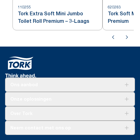
110255
620283
Tork Extra Soft Mini Jumbo
Tork Soft Min
Toilet Roll Premium – 3-Laags
Premium
Ons aanbod
Oplossingen
Onze oplossingen
Duurzaamheid
Tork Clean Care
Tork Vision Schoonmaken
Over Tork
AD-a-Glance
Tork PaperCircle
Over ons
Neem contact met ons op
Productklacht
Leveringsklacht