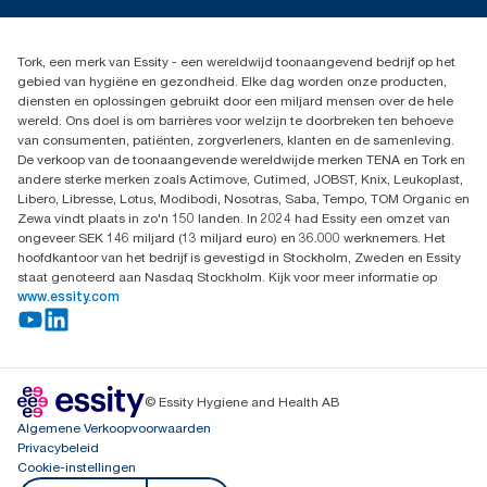
info@tork.be
Dispenserklacht
02 766 05 30
Dealers zoeken
Tork, een merk van Essity - een wereldwijd toonaangevend bedrijf op het
Essity Belgium NV
gebied van hygiëne en gezondheid. Elke dag worden onze producten,
Berkenlaan 8B
diensten en oplossingen gebruikt door een miljard mensen over de hele
1831 MACHELEN
wereld. Ons doel is om barrières voor welzijn te doorbreken ten behoeve
van consumenten, patiënten, zorgverleners, klanten en de samenleving.
De verkoop van de toonaangevende wereldwijde merken TENA en Tork en
andere sterke merken zoals Actimove, Cutimed, JOBST, Knix, Leukoplast,
Libero, Libresse, Lotus, Modibodi, Nosotras, Saba, Tempo, TOM Organic en
Zewa vindt plaats in zo'n 150 landen. In 2024 had Essity een omzet van
ongeveer SEK 146 miljard (13 miljard euro) en 36.000 werknemers. Het
hoofdkantoor van het bedrijf is gevestigd in Stockholm, Zweden en Essity
staat genoteerd aan Nasdaq Stockholm. Kijk voor meer informatie op
www.essity.com
© Essity Hygiene and Health AB
Algemene Verkoopvoorwaarden
Privacybeleid
Cookie-instellingen