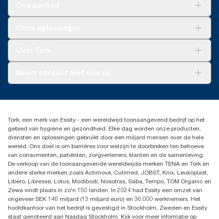
Ons aanbod
Oplossingen
Onze oplossingen
Duurzaamheid
Tork Clean Care
Tork Vision Schoonmaken
Over Tork
AD-a-Glance
Tork PaperCircle
Over ons
Neem contact met ons op
Productklacht
Leveringsklacht
info@tork.be
Dispenserklacht
02 766 05 30
Dealers zoeken
Tork, een merk van Essity - een wereldwijd toonaangevend bedrijf op het
Essity Belgium NV
gebied van hygiëne en gezondheid. Elke dag worden onze producten,
Berkenlaan 8B
diensten en oplossingen gebruikt door een miljard mensen over de hele
1831 MACHELEN
wereld. Ons doel is om barrières voor welzijn te doorbreken ten behoeve
van consumenten, patiënten, zorgverleners, klanten en de samenleving.
De verkoop van de toonaangevende wereldwijde merken TENA en Tork en
andere sterke merken zoals Actimove, Cutimed, JOBST, Knix, Leukoplast,
Libero, Libresse, Lotus, Modibodi, Nosotras, Saba, Tempo, TOM Organic en
Zewa vindt plaats in zo'n 150 landen. In 2024 had Essity een omzet van
ongeveer SEK 146 miljard (13 miljard euro) en 36.000 werknemers. Het
hoofdkantoor van het bedrijf is gevestigd in Stockholm, Zweden en Essity
staat genoteerd aan Nasdaq Stockholm. Kijk voor meer informatie op