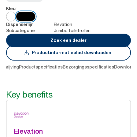
Kleur
Elevation
Dispenserlijn
Jumbo toiletrollen
Subcategorie
Zoek een dealer
Productinformatieblad downloaden
chrijving
Productspecificaties
Bezorgingsspecificaties
Download
Key benefits
Elevation