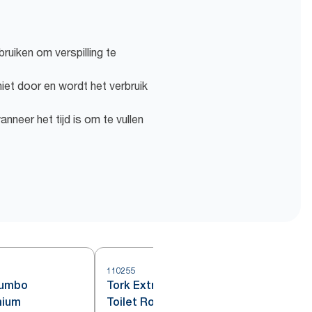
ebruiken om verspilling te
niet door en wordt het verbruik
nneer het tijd is om te vullen
110255
1
Jumbo
Tork Extra Soft Mini Jumbo
mium
Toilet Roll Premium – 3-Laags