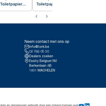
 Toiletpapier
Toiletpapier Dispenser
Neem contact met ons op
info@tork.be
02 766 05 30
Dealers zoeken
Essity Belgium NV
Berkenlaan 8B
1831 MACHELEN
sten en oplossingen gebruikt door een miljard mensen over