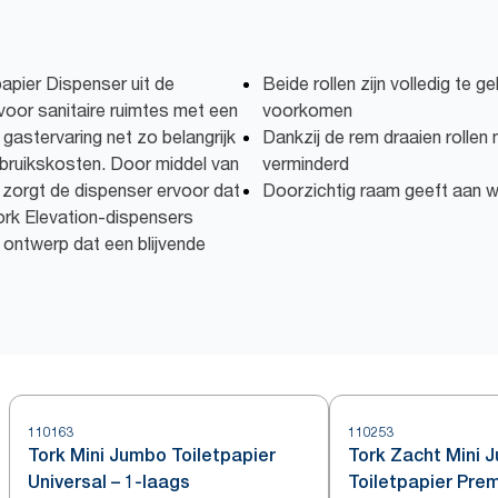
apier Dispenser uit de
Beide rollen zijn volledig te g
 voor sanitaire ruimtes met een
voorkomen
astervaring net zo belangrijk
Dankzij de rem draaien rollen 
gebruikskosten. Door middel van
verminderd
 zorgt de dispenser ervoor dat
Doorzichtig raam geeft aan wa
 Tork Elevation-dispensers
 ontwerp dat een blijvende
110163
110253
Tork Mini Jumbo Toiletpapier
Tork Zacht Mini 
Universal – 1-laags
Toiletpapier Pre