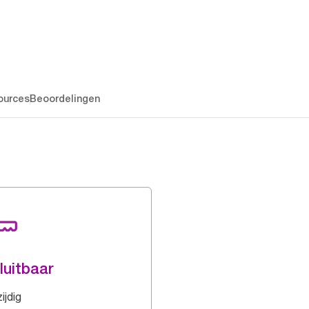
ources
Beoordelingen
luitbaar
ijdig