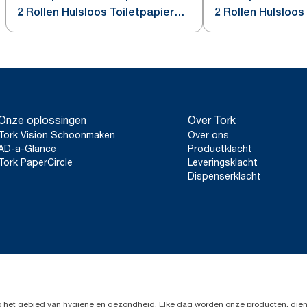
2 Rollen Hulsloos Toiletpapier
2 Rollen Hulsloos
Wit T7
Zwart T7
Onze oplossingen
Over Tork
Tork Vision Schoonmaken
Over ons
AD-a-Glance
Productklacht
Tork PaperCircle
Leveringsklacht
Dispenserklacht
op het gebied van hygiëne en gezondheid. Elke dag worden onze producten, dien