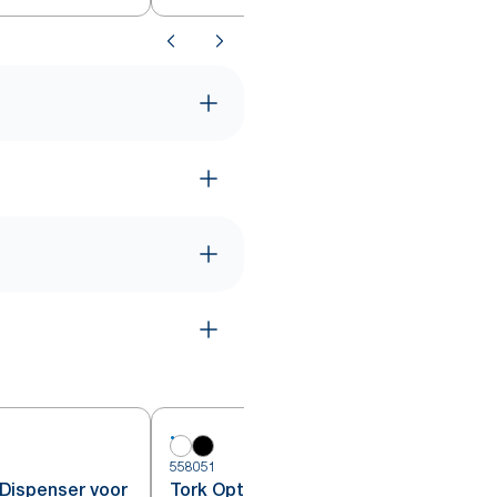
558051
5
Dispenser voor
Tork OptiServe® Hulsloos 4-rol