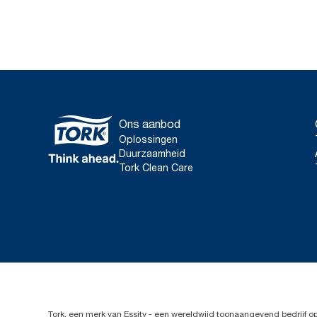
Ons aanbod
Oplossingen
Duurzaamheid
Tork Clean Care
Tork, een merk van Essity - een wereldwijd toonaangevend bedrijf 