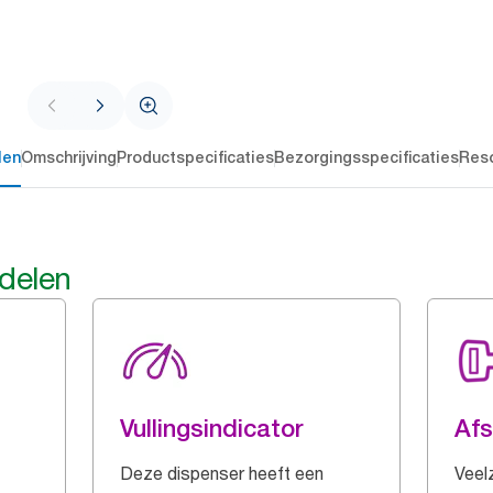
len
Omschrijving
Productspecificaties
Bezorgingsspecificaties
Res
rdelen
Vullingsindicator
Afs
Deze dispenser heeft een
Veelz