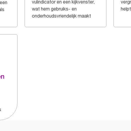
vulindicator en een kijkvenster,
verg
 een
wat hem gebruiks- en
help
ls
onderhoudsvriendelijk maakt
en
s