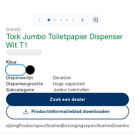
1 / 9
554000
Tork Jumbo Toiletpapier Dispenser
Wit T1
Kleur
Elevation
Dispenserlijn
Hoge capaciteit
Dispensergrootte
Jumbo toiletrollen
Subcategorie
Zoek een dealer
Productinformatieblad downloaden
chrijving
Productspecificaties
Bezorgingsspecificaties
Download