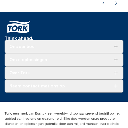
Ons aanbod
Oplossingen
Onze oplossingen
Duurzaamheid
Tork Clean Care
Tork Vision Schoonmaken
Over Tork
AD-a-Glance
Tork PaperCircle
Over ons
Neem contact met ons op
Productklacht
Leveringsklacht
info@tork.be
Dispenserklacht
02 766 05 30
Dealers zoeken
Tork, een merk van Essity - een wereldwijd toonaangevend bedrijf op het
Essity Belgium NV
gebied van hygiëne en gezondheid. Elke dag worden onze producten,
Berkenlaan 8B
diensten en oplossingen gebruikt door een miljard mensen over de hele
1831 MACHELEN