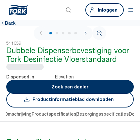
Inloggen
Back
1 / 6
511039
Dubbele Dispenserbevestiging voor
Tork Desinfectie Vloerstandaard
Elevation
Dispenserlijn
Zoek een dealer
Productinformatieblad downloaden
en
Omschrijving
Productspecificaties
Bezorgingsspecificaties
Down