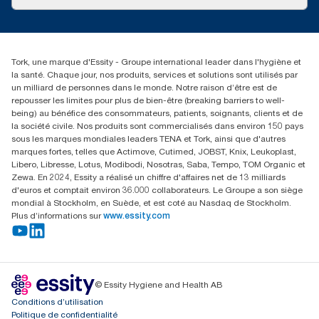
torkusa@essity.com
(866) 722-8675
Rechercher des distributeurs
Tork, une marque d'Essity - Groupe international leader dans l'hygiène et
la santé. Chaque jour, nos produits, services et solutions sont utilisés par
un milliard de personnes dans le monde. Notre raison d’être est de
repousser les limites pour plus de bien-être (breaking barriers to well-
being) au bénéfice des consommateurs, patients, soignants, clients et de
la société civile. Nos produits sont commercialisés dans environ 150 pays
sous les marques mondiales leaders TENA et Tork, ainsi que d'autres
marques fortes, telles que Actimove, Cutimed, JOBST, Knix, Leukoplast,
Libero, Libresse, Lotus, Modibodi, Nosotras, Saba, Tempo, TOM Organic et
Zewa. En 2024, Essity a réalisé un chiffre d'affaires net de 13 milliards
d'euros et comptait environ 36.000 collaborateurs. Le Groupe a son siège
mondial à Stockholm, en Suède, et est coté au Nasdaq de Stockholm.
Plus d’informations sur
www.essity.com
© Essity Hygiene and Health AB
Conditions d’utilisation
Politique de confidentialité