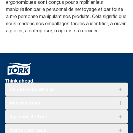
ergonomiques sont conçus pour simplifier leur
manipulation par le personnel de nettoyage et par toute
autre personne manipulant nos produits. Cela signifie que
nous rendons nos emballages faciles à identifier, à ouvrir,
à porter, à entreposer, à aplatir et à éliminer.
Ce que nous offrons
Pour votre entreprise
Nos solutions
Durabilité
Tork soins propres
Tork Vision Nettoyage
À propos de Tork
AD-a-Glance
À propos de nous
Contactez-nous