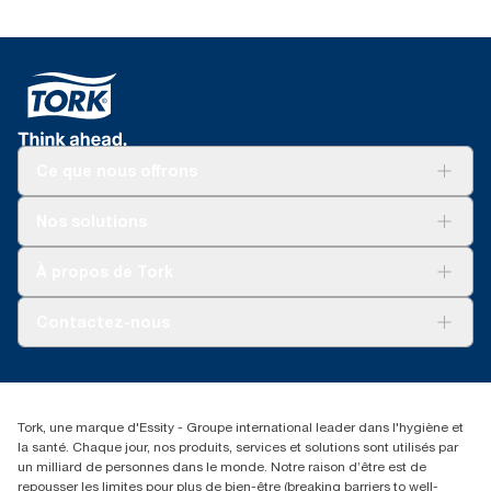
Ce que nous offrons
Pour votre entreprise
Nos solutions
Durabilité
Tork soins propres
Tork Vision Nettoyage
À propos de Tork
AD-a-Glance
À propos de nous
Contactez-nous
torkusa@essity.com
(866) 722-8675
Rechercher des distributeurs
Tork, une marque d'Essity - Groupe international leader dans l'hygiène et
la santé. Chaque jour, nos produits, services et solutions sont utilisés par
un milliard de personnes dans le monde. Notre raison d’être est de
repousser les limites pour plus de bien-être (breaking barriers to well-