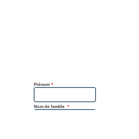
expériences
Est-ce que vous, ou quelqu’un de votre entourage, avez
rencontré des obstacles à l’hygiène dans les toilettes publiques,
dont d’autres pourraient tirer des enseignements? Nous serions
ravis d’entendre votre histoire pour favoriser une hygiène plus
inclusive.